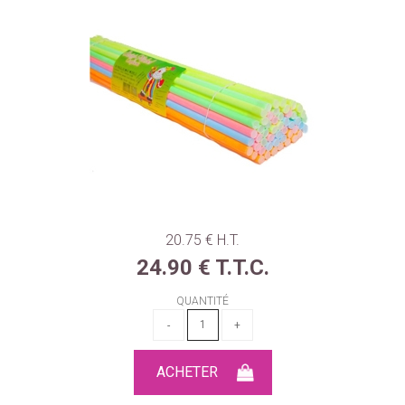
20
.75
€
H.T.
24
.90
€
T.T.C.
QUANTITÉ