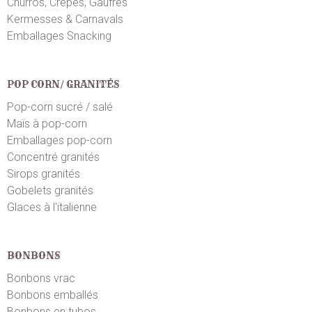
Churros, Crêpes, Gaufres
Kermesses & Carnavals
Gaelle D.
Emballages Snacking
le 23/06/2015
suite à une commande du 07/06/2015
5
/5
Tres bien
POP CORN/ GRANITÉS
Valerie B.
Pop-corn sucré / salé
le 14/06/2015
suite à une commande du 09/06/2015
1
/5
Maïs à pop-corn
Pas convaincu ni parle gout nipar le suposer gout
Emballages pop-corn
rafraichissain vente difficile a identifie
Concentré granités
Sirops granités
Gobelets granités
Glaces à l'italienne
BONBONS
Bonbons vrac
Bonbons emballés
Bonbons en tubos