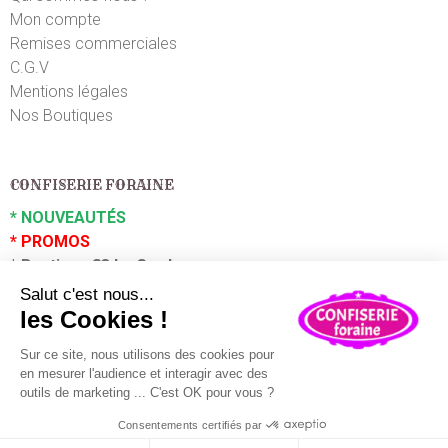
Mon compte
Remises commerciales
C.G.V
Mentions légales
Nos Boutiques
CONFISERIE FORAINE
*
NOUVEAUTÉS
*
PROMOS
*
Boutique 83 La Garde
*
Boutique 83 P
uget sur Argens
Partenaires :
Plaza Grossiste
En poursuivant votre navigation sur ce site, vous acceptez
l'utilisation de cookies à des fins statistiques et
commerciales.
OK