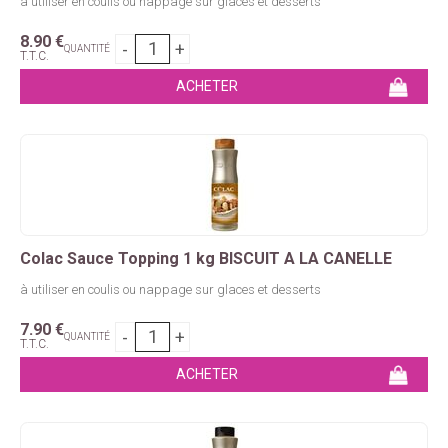
à utiliser en coulis ou nappage sur glaces et desserts
8
.90
€
QUANTITÉ
T.T.C.
Colac Sauce Topping 1 kg BISCUIT A LA CANELLE
à utiliser en coulis ou nappage sur glaces et desserts
7
.90
€
QUANTITÉ
T.T.C.