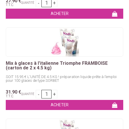
27
.90
€
QUANTITÉ
T.T.C.
Mix à glaces à l'italienne Triomphe FRAMBOISE
(carton de 2 x 4.5 kg)
SOIT 15.95 € L'UNITÉ DE 4.5 KG ! préparation liquide prête à l’emploi
pour 100 glaces de type SORBET
31
.90
€
QUANTITÉ
T.T.C.