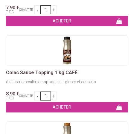
7
.90
€
QUANTITÉ
T.T.C.
Colac Sauce Topping 1 kg CAFÉ
à utiliser en coulis ou nappage sur glaces et desserts
8
.90
€
QUANTITÉ
T.T.C.