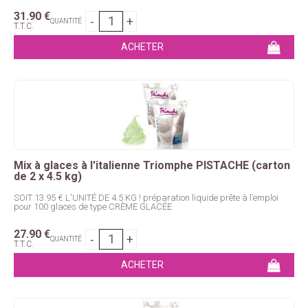
31
.90
€
QUANTITÉ
T.T.C.
Mix à glaces à l'italienne Triomphe PISTACHE (carton
de 2 x 4.5 kg)
SOIT 13.95 € L'UNITÉ DE 4.5 KG ! préparation liquide prête à l’emploi
pour 100 glaces de type CRÈME GLACÉE
27
.90
€
QUANTITÉ
T.T.C.