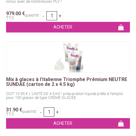
inclus avec de nombreuses PLV !
979
.00
€
QUANTITÉ
T.T.C.
Mix à glaces à l'italienne Triomphe Prémium NEUTRE
SUNDAE (carton de 2 x 4.5 kg)
SOIT 15.95 € L'UNITÉ DE 4.5 KG ! préparation liquide prête à l’emploi
pour 100 glaces de type CRÈME GLACÉE
31
.90
€
QUANTITÉ
T.T.C.