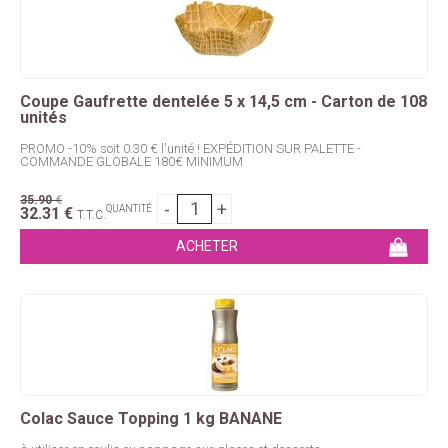
Coupe Gaufrette dentelée 5 x 14,5 cm - Carton de 108
unités
PROMO -10% soit 0.30 € l'unité ! EXPÉDITION SUR PALETTE -
COMMANDE GLOBALE 180€ MINIMUM
35
.90
€
QUANTITÉ
32
.31
€
T.T.C.
Colac Sauce Topping 1 kg BANANE