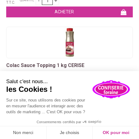
QUANTITÉ
T.T.C.
Colac Sauce Topping 1 kg CERISE
à utiliser en coulis ou nappage sur glaces et desserts
9
.90
€
QUANTITÉ
T.T.C.
En poursuivant votre navigation sur ce site, vous acceptez
l'utilisation de cookies à des fins statistiques et
commerciales.
OK