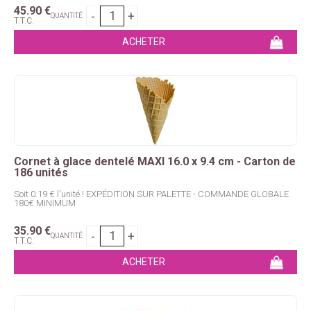
45
.90
€
QUANTITÉ
T.T.C.
Cornet à glace dentelé MAXI 16.0 x 9.4 cm - Carton de
186 unités
Soit 0.19 € l'unité ! EXPÉDITION SUR PALETTE - COMMANDE GLOBALE
180€ MINIMUM
35
.90
€
QUANTITÉ
T.T.C.