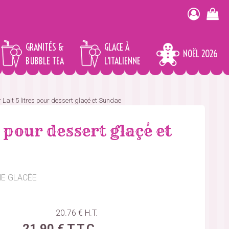
GRANITÉS &
GLACE À
NOËL 2026
BUBBLE TEA
L'ITALIENNE
ait 5 litres pour dessert glaçé et Sundae
pour dessert glaçé et
ÈME GLACÉE
20
.76
€
H.T.
21
.90
€
T.T.C.