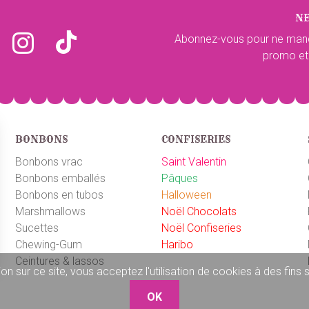
N
Abonnez-vous pour ne man
promo et
BONBONS
CONFISERIES
Bonbons vrac
Saint Valentin
Bonbons emballés
Pâques
Bonbons en tubos
Halloween
Marshmallows
Noël Chocolats
Sucettes
Noël Confiseries
Chewing-Gum
Haribo
Ceintures & lassos
on sur ce site, vous acceptez l'utilisation de cookies à des fins
OK