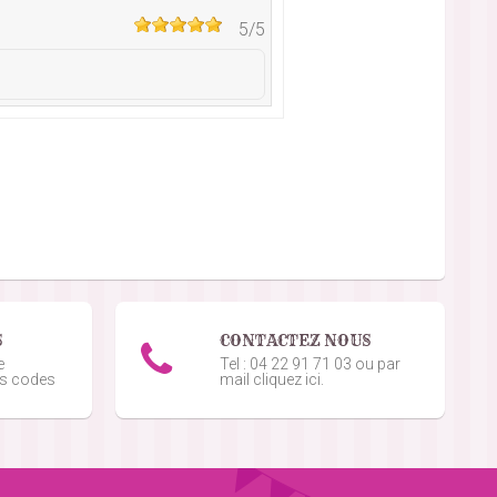
5
/5
5
/5
1
/5
S
CONTACTEZ NOUS
e
Tel : 04 22 91 71 03 ou par
os codes
mail cliquez ici.