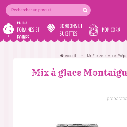
FÊTES
BONBONS ET
FORAINES ET
POP-CORN
SUCETTES
FOIRES
Accueil
Mr Freeze et Mix et Prépa
Mix à glace Montaigu 
préparati