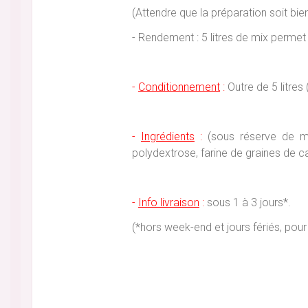
(Attendre que la préparation soit bie
- Rendement : 5 litres de mix permet 
-
Conditionnement
:
Outre de 5 litres 
-
Ingrédients
:
(sous réserve de mod
polydextrose, farine de graines de c
-
Info livraison
:
sous 1 à 3 jours*.
(*hors week-end et jours fériés, p