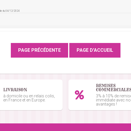
de du 04/12/2024
de du 12/11/2024
commande du 30/06/2024
REMISES
LIVRAISON
COMMERCIALE
à domicile ou en relais colis,
3% à 10% de remis
en France et en Europe.
immédiate avec n
avantages !