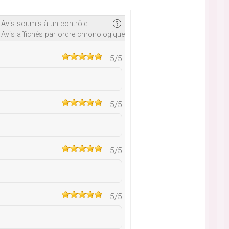
Avis soumis à un contrôle
Avis affichés par ordre chronologique
5
/5
5
/5
5
/5
5
/5