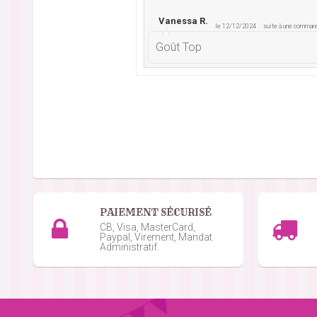
Vanessa R.
le 12/12/2024
suite à une comman
Goût Top
Vanessa R.
le 18/11/2024
suite à une comman
Excellent
Jean-Marie B.
le 06/07/2024
suite à une 
Pas reçu
PAIEMENT SÉCURISÉ
CB, Visa, MasterCard,
Paypal, Virement, Mandat
Administratif.