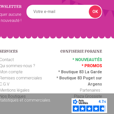
EWSLETTER
OK
quer aucune
 nouveauté !
SERVICES
CONFISERIE FORAINE
Contact
*
NOUVEAUTÉS
Qui sommes-nous ?
*
PROMOS
Mon compte
*
Boutique 83 La Garde
Remises commerciales
*
Boutique 83 P
uget sur
C.G.V
Argens
Mentions légales
Partenaires :
Nos Boutiques
Plaza Grossiste
 statistiques et commerciales.