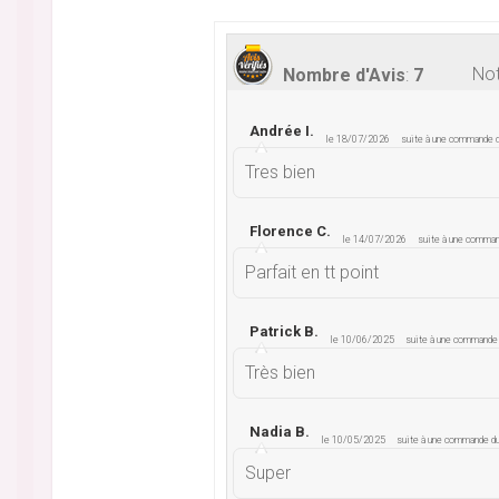
Not
Nombre d'Avis
:
7
Andrée I.
le 18/07/2026
suite à une commande
Tres bien
Florence C.
le 14/07/2026
suite à une comma
Parfait en tt point
Patrick B.
le 10/06/2025
suite à une command
Très bien
Nadia B.
le 10/05/2025
suite à une commande 
Super