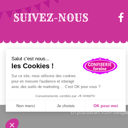
SUIVEZ-NOUS
FÊTE FORAINE
POP CORN/ GRANITÉS
Sucre barbe à papa
Pop-corn sucré / salé
Colorant barbe à papa
Maïs à pop-corn
Bâtons barbe à papa
Emballages pop-corn
Pomme d'amour
Concentré granités
Churros, Crêpes, Gaufres
Sirops granités
Kermesses & Carnavals
Gobelets granités
Emballages Snacking
Glaces à l'italienne
En poursuivant votre navigati