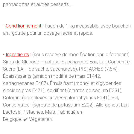
pannacottas et autres desserts ...
-
Conditionnement
:
flacon de 1 kg incassable, avec bouchon
anti-goutte pour un dosage facile et rapide.
-
Ingrédients
:
(sous réserve de modification par le fabricant)
Sirop de Glucose-Fructose, Saccharose, Eau, Lait Concentré
Sucré (LAIT de vache, saccharose), PISTACHES (7,5%),
Épaississants (amidon modifié de maïs E1442,
carraghénanes E407), Émulsifiant (mono- et diglycérides
d'acides gras E471), Acidifiant (citrates de sodium E331),
Colorant (complexes cuivres-chlorophyllines E141), Sel,
Conservateur (sorbate de potassium E202). Allergènes : Lait,
Lactose, Pistaches, Maïs. Fabriqué en
Belgique. ✔️ Végétarien.