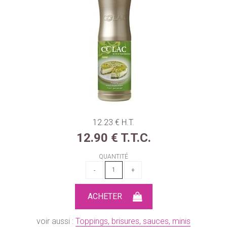
12
.23
€
H.T.
12
.90
€
T.T.C.
QUANTITÉ
voir aussi :
Toppings, brisures, sauces, minis