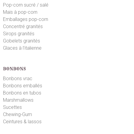
Pop-corn sucré / salé
Maïs à pop-corn
Emballages pop-corn
Concentré granités
Sirops granités
Gobelets granités
Glaces à l'italienne
BONBONS
Bonbons vrac
Bonbons emballés
Bonbons en tubos
Marshmallows
Sucettes
Chewing-Gum
Ceintures & lassos