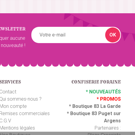
5
/5
EWSLETTER
5
/5
OK
quer aucune
 nouveauté !
5
/5
SERVICES
CONFISERIE FORAINE
5
/5
Contact
*
NOUVEAUTÉS
Qui sommes-nous ?
*
PROMOS
Mon compte
*
Boutique 83 La Garde
5
/5
Remises commerciales
*
Boutique 83 P
uget sur
C.G.V
Argens
Mentions légales
Partenaires :