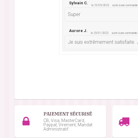
Sylvain C.
le 10/05/2022
suite à une command
Super
Aurore J.
le 25/01/2022
suite à une commande
Je suis extrêmement satisfaite
Angélique G.
le 24/09/2021
suite à une com
Remplissage peut etre optimisé
Valerie B.
le 27/04/2021
suite à une command
Aucune notice et même pas un pa
PAIEMENT SÉCURISÉ
Martine S.
le 21/01/2021
suite à une command
CB, Visa, MasterCard,
Paypal, Virement, Mandat
Tres bien
Administratif.