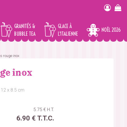
GRANITÉS &
GLACE À
NOËL 2026
BUBBLE TEA
L'ITALIENNE
es rouge inox
uge inox
 12 x 8.5 cm
5
.75
€
H.T.
6
.90
€
T.T.C.