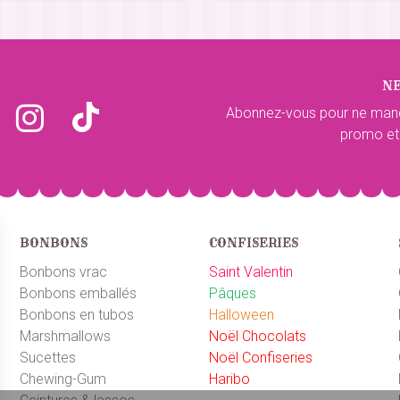
9/12/2020
nforme à la description
N
e du 11/12/2020
Abonnez-vous pour ne man
iettes dedans. Mais j'en ai d'avance.
promo et
1/12/2020
BONBONS
CONFISERIES
e du 16/11/2020
Bonbons vrac
Saint Valentin
Bonbons emballés
Pâques
Bonbons en tubos
Halloween
Marshmallows
Noël Chocolats
de du 06/11/2020
Sucettes
Noël Confiseries
Chewing-Gum
Haribo