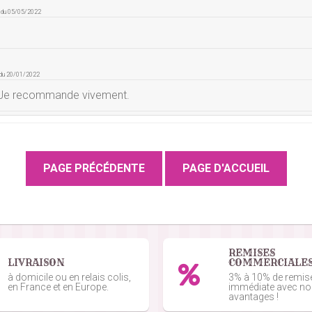
e du 05/05/2022
 du 20/01/2022
. Je recommande vivement.
mande du 08/09/2021
e du 22/04/2021
quet de serviettes dans le distributeur, aucune précision lors
REMISES
LIVRAISON
COMMERCIALE
e du 03/12/2020
à domicile ou en relais colis,
3% à 10% de remis
en France et en Europe.
immédiate avec n
avantages !