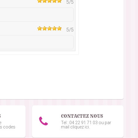
5
/5
5
/5
4
/5
1
/5
 de la commande
5
/5
S
CONTACTEZ NOUS
e
Tel : 04 22 91 71 03 ou par
os codes
mail cliquez ici.