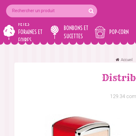
FÊTES
BONBONS ET
FORAINES ET
POP-CORN
SUCETTES
FOIRES
Accueil
Distrib
129.34 comp