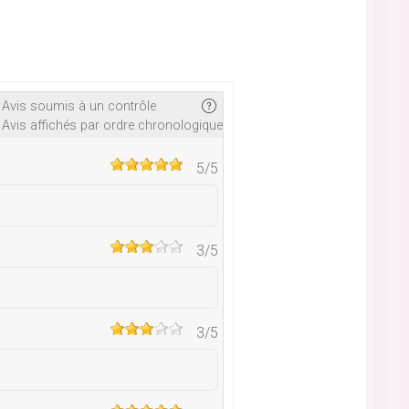
Avis soumis à un contrôle
Avis affichés par ordre chronologique
5
/5
3
/5
3
/5