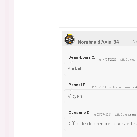
No
Nombre d'Avis
:
34
Jean-Louis C.
le 14/04/2026
suite à une c
Parfait
Pascal F.
le 19/05/2025
suite à une commande 
Moyen
Océanne D.
le 03/07/2024
suite à une comma
Difficulté de prendre la serviette