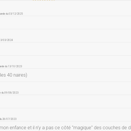
mande du 03/12/2025
 13/03/2024
ande du 13/10/2023
les 40 naires)
e du 09/08/2023
 du 26/07/2023
e mon enfance et il n'y a pas ce côté "magique" des couches de 