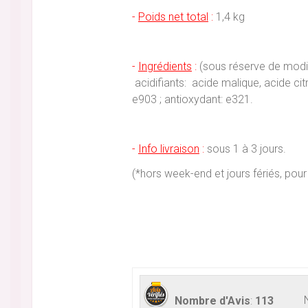
-
Poids net total
:
1,4 kg
-
Ingrédients
:
(sous réserve de modif
acidifiants: acide malique, acide c
e903 ; antioxydant: e321.
-
Info livraison
:
sous 1 à 3 jours.
(*hors week-end et jours fériés, p
Nombre d'Avis
:
113