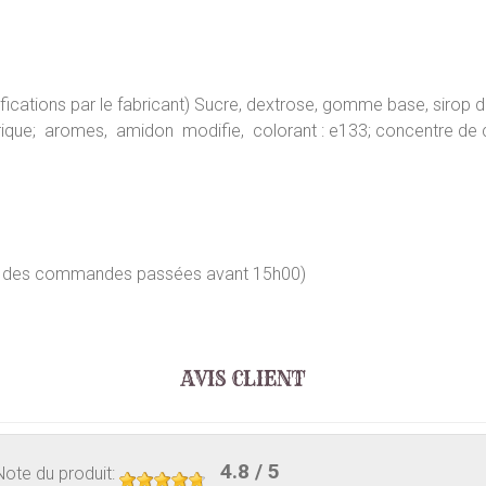
ications par le fabricant) Sucre, dextrose, gomme base, sirop d
itrique; aromes, amidon modifie, colorant : e133; concentre de 
our des commandes passées avant 15h00)
AVIS CLIENT
4.8
/ 5
Note du produit
: