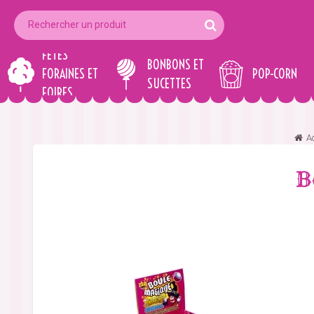
FÊTES
BONBONS ET
FORAINES ET
POP-CORN
SUCETTES
FOIRES
A
B