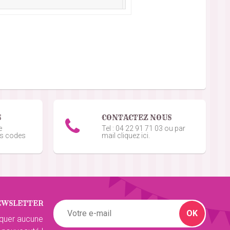
5
/5
4
/5
ents.
S
CONTACTEZ NOUS
5
/5
e
Tel : 04 22 91 71 03 ou par
os codes
mail cliquez ici.
5
/5
EWSLETTER
OK
2
/5
quer aucune