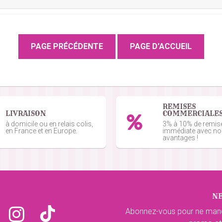
du 13/03/2023
mmande du 04/09/2022
é, évidemment. j'espère que les enfants du quartier seront cont
REMISES
LIVRAISON
COMMERCIALE
à domicile ou en relais colis,
3% à 10% de remis
 12/04/2022
en France et en Europe.
immédiate avec n
avantages !
tentes
mmande du 05/04/2022
N
Abonnez-vous pour ne man
e du 04/01/2022