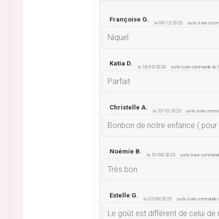
Françoise G.
le 08/12/2025
suite à une com
Niquel
Katia D.
le 18/03/2024
suite à une commande du
Parfait
Christelle A.
le 22/10/2023
suite à une comm
Bonbon de notre enfance ( pour 
Noémie B.
le 31/08/2023
suite à une command
Très bon
Estelle G.
le 02/08/2023
suite à une commande
Le goût est différent de celui d