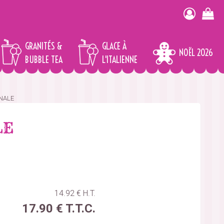
GRANITÉS &
GLACE À
NOËL 2026
BUBBLE TEA
L'ITALIENNE
INALE
LE
14
.92
€
H.T.
17
.90
€
T.T.C.