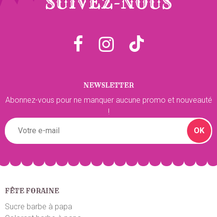
SUIVEZ-NOUS
Johan L.
le 13/04/2025
suite à une commande du 04/04/2025
5
/5
Top top
Joel S.
le 14/03/2025
suite à une commande du 04/03/2025
NEWSLETTER
5
/5
Abonnez-vous pour ne manquer aucune promo et nouveauté
Au top
!
Eric C.
OK
le 15/02/2025
suite à une commande du 07/02/2025
5
/5
Produits excellent
Stephane D.
le 05/02/2025
suite à une commande du 30/01/2025
5
/5
FÊTE FORAINE
RAS contente
Sucre barbe à papa