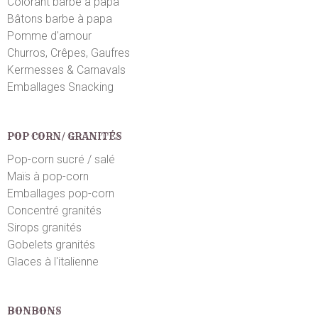
Colorant barbe à papa
Lucille L.
Bâtons barbe à papa
le 04/12/2024
suite à une commande du 29/11/2024
4
/5
Pomme d'amour
Top merci
Churros, Crêpes, Gaufres
Kermesses & Carnavals
Emballages Snacking
POP CORN/ GRANITÉS
Pop-corn sucré / salé
Maïs à pop-corn
Emballages pop-corn
Concentré granités
Sirops granités
Gobelets granités
Glaces à l'italienne
BONBONS