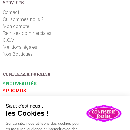
SERVICES
Contact
Qui sommes-nous ?
Mon compte
Remises commerciales
C.G.V
Mentions légales
Nos Boutiques
CONFISERIE FORAINE
*
NOUVEAUTÉS
*
PROMOS
*
Boutique 83 La Garde
*
Boutique 83 P
uget sur Argens
Partenaires :
Plaza Grossiste
En poursuivant votre navigation sur ce site, vous acceptez