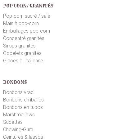
POP CORN/ GRANITÉS
Pop-corn sucré / salé
Maïs à pop-corn
Emballages pop-corn
Concentré granités
Sirops granités
Gobelets granités
Glaces à l'italienne
BONBONS
Bonbons vrac
Bonbons emballés
Bonbons en tubos
Marshmallows
Sucettes
Chewing-Gum
Ceintures & lassos