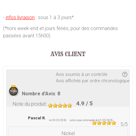
-
infos livraison
:
sous 1 à 3 jours*.
(*hors week-end et jours fériés, pour des commandes
passées avant 15h00)
AVIS CLIENT
Avis soumis à un contrôle
Avis affichés par ordre chronologique
Nombre d'Avis
:
8
4.9
/ 5
Note du produit
:
Pascal R.
le 09/05/2026
suite à une commande du 01/05/2026
5
/5
Nickel