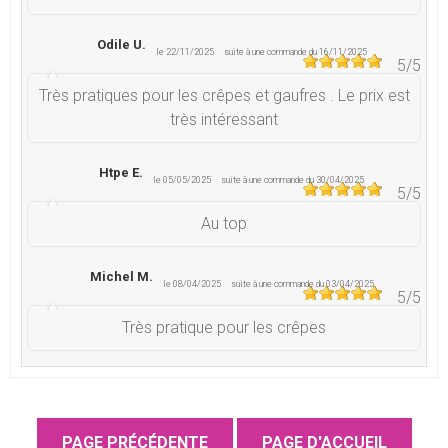
Odile U.
le 22/11/2025
suite à une commande du 16/11/2025
5
/5
Très pratiques pour les crêpes et gaufres . Le prix est
très intéressant
Htpe E.
le 05/05/2025
suite à une commande du 30/04/2025
5
/5
Au top
Michel M.
le 08/04/2025
suite à une commande du 03/04/2025
5
/5
Très pratique pour les crêpes
Sandrine S.
le 18/01/2025
suite à une commande du 10/01/2025
4
/5
Bien