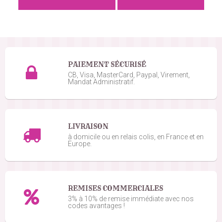
Marylene D.
le 14/04/2024
suite à une commande du 07/04/2024
5
/5
Satisfait
PAIEMENT SÉCURISÉ
Michel M.
CB, Visa, MasterCard, Paypal, Virement,
le 18/03/2024
suite à une commande du 09/03/2024
5
/5
Mandat Administratif.
Parfait
Belfort Gymnastique J.
LIVRAISON
le 08/11/2023
suite à une commande du 02/11/2023
5
/5
à domicile ou en relais colis, en France et en
Europe.
Facilite le service
REMISES COMMERCIALES
3% à 10% de remise immédiate avec nos
codes avantages !