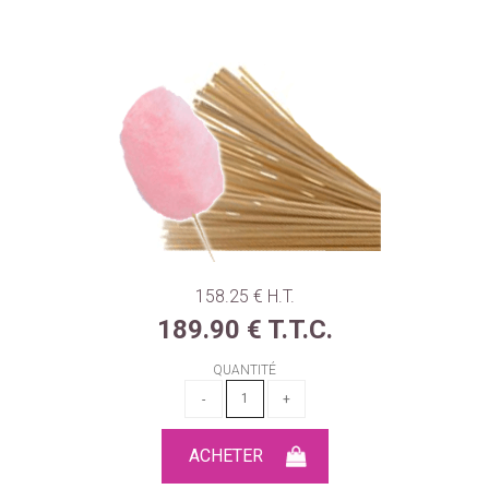
158
.25
€
H.T.
189
.90
€
T.T.C.
QUANTITÉ