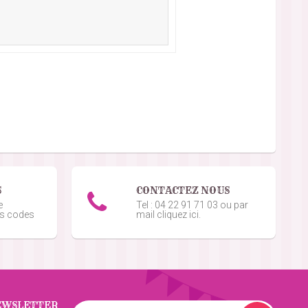
S
CONTACTEZ NOUS
e
Tel : 04 22 91 71 03 ou par
os codes
mail cliquez ici.
EWSLETTER