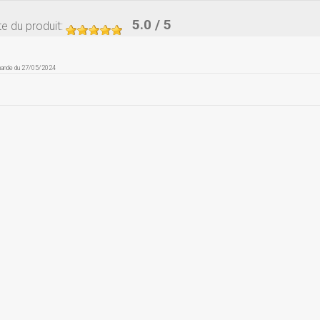
5.0
/ 5
e du produit
:
mande du 27/05/2024