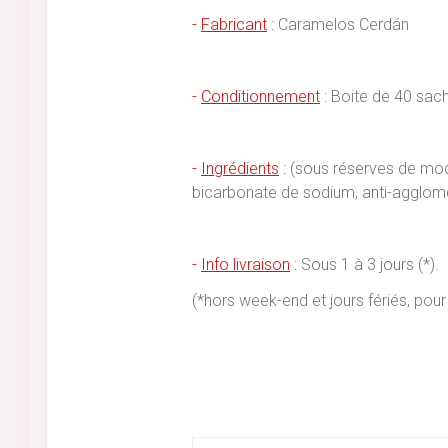
-
Fabricant
:
Caramelos Cerdán
-
Conditionnement
:
Boite de 40 sach
-
Ingrédients
:
(sous réserves de modifi
bicarbonate de sodium, anti-agglomér
-
Info livraison
:
Sous 1 à 3 jours (*).
(*hors week-end et jours fériés, p