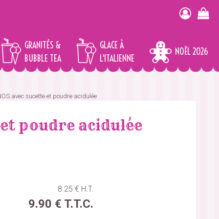
GRANITÉS &
GLACE À
NOËL 2026
BUBBLE TEA
L'ITALIENNE
OS avec sucette et poudre acidulée
 et poudre acidulée
8
.25
€
H.T.
9
.90
€
T.T.C.