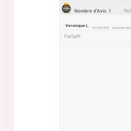
Not
Nombre d'Avis
:
1
Veronique L.
le 03/06/2024
suite à une com
Parfait!!!