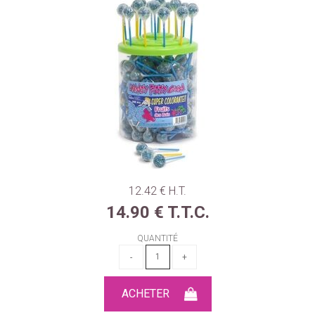
12
.42
€
H.T.
14
.90
€
T.T.C.
QUANTITÉ