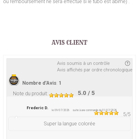
ou remboursement ne sera effectué si le tubo est abîmé) .
AVIS CLIENT
Avis soumis à un contrôle
Avis affichés par ordre chronologique
Nombre d'Avis
:
1
5.0
/ 5
Note du produit
:
Frederic D.
le 09/07/2026
suite à une commande du 01/07/2026
5
/5
Super la langue colorée