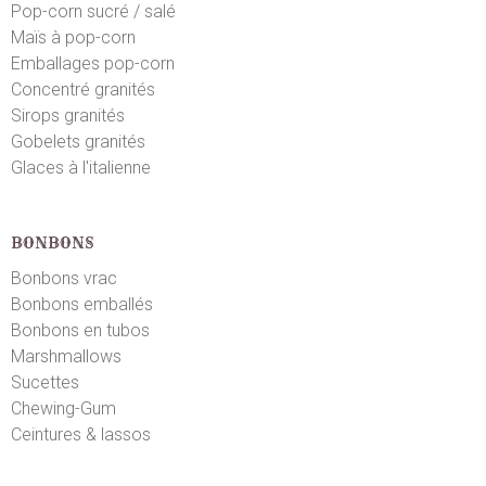
Pop-corn sucré / salé
Maïs à pop-corn
Emballages pop-corn
Concentré granités
Sirops granités
Gobelets granités
Glaces à l'italienne
BONBONS
Bonbons vrac
Bonbons emballés
Bonbons en tubos
Marshmallows
Sucettes
Chewing-Gum
Ceintures & lassos