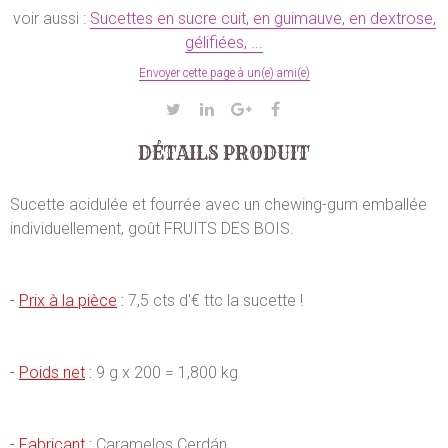
voir aussi :
Sucettes en sucre cuit, en guimauve, en dextrose,
gélifiées, ...
Envoyer cette page à un(e) ami(e)
DÉTAILS PRODUIT
Sucette acidulée et fourrée avec un chewing-gum emballée
individuellement, goût FRUITS DES BOIS.
-
Prix à la pièce
:
7,5 cts d'€ ttc la sucette !
-
Poids net
:
9 g x 200 = 1,800 kg
-
Fabricant
:
Caramelos Cerdán