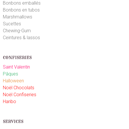
livraison devienne aussi mauvais, vous m'aviez
Bonbons emballés
habitué à tellement mieux...
Bonbons en tubos
Marshmallows
Sucettes
Jean-Marc W.
le 18/01/2017
suite à une commande du 09/01/2017
Chewing-Gum
5
/5
Ceintures & lassos
Parfait
Emilie G.
CONFISERIES
le 16/07/2016
suite à une commande du 10/07/2016
5
/5
Saint Valentin
Tres bien
Pâques
Halloween
Laurent S.
Noël Chocolats
le 12/06/2016
suite à une commande du 07/06/2016
5
/5
Noël Confiseries
Très bien
Haribo
Francine D.
le 07/06/2016
suite à une commande du 01/06/2016
4
/5
SERVICES