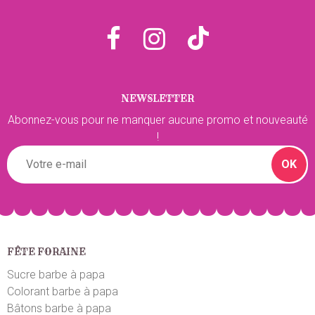
Top bien
Nathalie B.
le 12/07/2022
suite à une commande du 07/07/2022
5
/5
Bien
NEWSLETTER
Abonnez-vous pour ne manquer aucune promo et nouveauté
Marc P.
le 14/06/2022
suite à une commande du 04/06/2022
!
5
/5
Pas encore gouté
OK
Luca M.
le 06/06/2020
suite à une commande du 31/05/2020
5
/5
Très satisfait
FÊTE FORAINE
Sucre barbe à papa
Micheline P.
le 28/05/2020
suite à une commande du 21/05/2020
5
/5
Colorant barbe à papa
Bâtons barbe à papa
Pas encore goûter