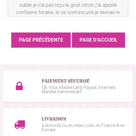
oublie je n'ai pas reçu le goût citron, j'ai appelé
confiserie foraine, ils se sont excusé je devrais le
recevoir semaine prochaine, sa va arrivé
Jessica A.
le 16/05/2026
suite à une commande du 10/05/2026
5
/5
Pas encore testé le goût
Benjamin M.
le 02/05/2026
suite à une commande du 26/04/2026
4
/5
PAIEMENT SÉCURISÉ
Niquel
CB, Visa, MasterCard, Paypal, Virement,
Mandat Administratif.
Andre L.
le 16/06/2025
suite à une commande du 11/06/2025
5
/5
Bon goût
LIVRAISON
à domicile ou en relais colis, en France et en
Europe.
Thierry J.
le 10/08/2024
suite à une commande du 05/08/2024