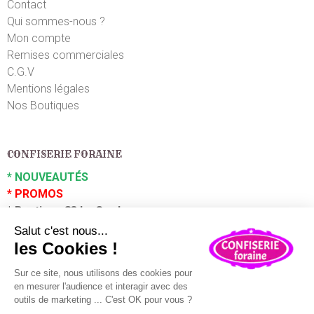
Correct
Contact
Qui sommes-nous ?
Mon compte
Kelly P.
le 16/04/2016
suite à une commande du 09/04/2016
5
/5
Remises commerciales
C.G.V
Parfait
Mentions légales
Nos Boutiques
Francis C.
le 02/09/2013
suite à une commande du 28/08/2013
5
/5
Correct
CONFISERIE FORAINE
*
NOUVEAUTÉS
*
PROMOS
*
Boutique 83 La Garde
*
Boutique 83 P
uget sur Argens
Partenaires :
Plaza Grossiste
En poursuivant votre navigation sur ce site, vous acceptez
l'utilisation de cookies à des fins statistiques et
commerciales.