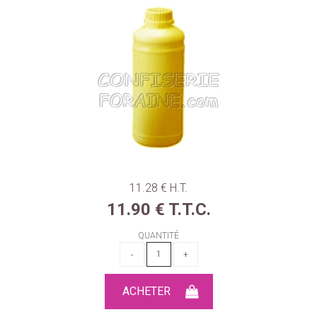
11
.28
€
H.T.
11
.90
€
T.T.C.
QUANTITÉ