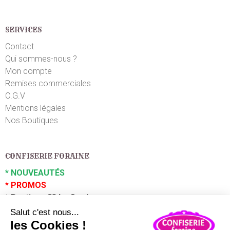
SERVICES
Contact
Qui sommes-nous ?
Mon compte
Remises commerciales
C.G.V
Mentions légales
Nos Boutiques
CONFISERIE FORAINE
*
NOUVEAUTÉS
*
PROMOS
*
Boutique 83 La Garde
*
Boutique 83 P
uget sur Argens
Partenaires :