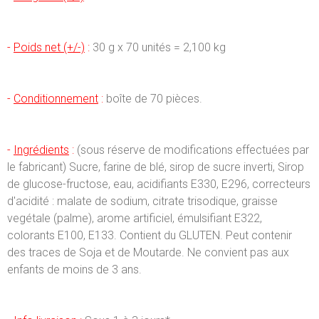
-
Poids net (+/-)
:
30 g x 70 unités = 2,100 kg
-
Conditionnement
:
boîte de 70 pièces.
-
Ingrédients
:
(sous réserve de modifications effectuées par
le fabricant) Sucre, farine de blé, sirop de sucre inverti, Sirop
de glucose-fructose, eau, acidifiants E330, E296, correcteurs
d'acidité : malate de sodium, citrate trisodique, graisse
vegétale (palme), arome artificiel, émulsifiant E322,
colorants E100, E133. Contient du GLUTEN. Peut contenir
des traces de Soja et de Moutarde. Ne convient pas aux
enfants de moins de 3 ans.