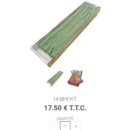
14
.58
€
H.T.
17
.50
€
T.T.C.
QUANTITÉ