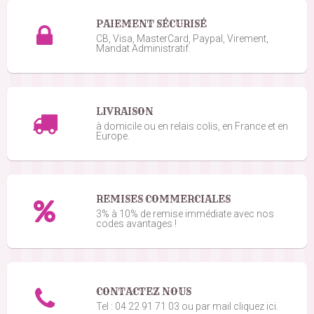
PAIEMENT SÉCURISÉ
Sandrine D.
CB, Visa, MasterCard, Paypal, Virement,
le 09/05/2025
suite à une commande du 28/04/2025
5
/5
Mandat Administratif.
TRES BIEN
Christine D.
LIVRAISON
le 23/04/2025
suite à une commande du 16/04/2025
5
/5
à domicile ou en relais colis, en France et en
Europe.
Parfaits ils présentent bien
Valérie D.
le 05/10/2024
suite à une commande du 27/09/2024
1
/5
REMISES COMMERCIALES
Soit disant blanc mais plutôt beige et ils sont
3% à 10% de remise immédiate avec nos
codes avantages !
tellement mou qu ont arrive pas a tenir la forme !
Carine H.
le 27/09/2024
suite à une commande du 13/09/2024
5
/5
CONTACTEZ NOUS
Humm
Tel : 04 22 91 71 03 ou par mail cliquez ici.