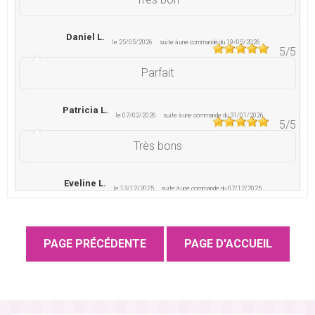
Daniel L.
le 25/05/2026
suite à une commande du 19/05/2026
5
/5
Parfait
Patricia L.
le 07/02/2026
suite à une commande du 31/01/2026
5
/5
Très bons
Eveline L.
le 13/12/2025
suite à une commande du 07/12/2025
3
/5
Pas toujours bien formée c est dommage mais la
dernière commande bien
Friandises A.
le 18/05/2025
suite à une commande du 28/04/2025
5
/5
Bien