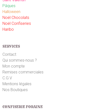
5
/5
Pâques
Très bien
Halloween
Noël Chocolats
Dylan D.
Noël Confiseries
le 29/07/2023
suite à une commande du 21/07/2023
2
/5
Haribo
Coeur blanc mdr tu recois c'est jaune
SERVICES
Alienor P.
le 26/07/2023
suite à une commande du 20/07/2023
5
/5
Contact
Super pour mon mariage
Qui sommes-nous ?
Mon compte
Remises commerciales
Reine B.
le 08/07/2023
suite à une commande du 30/06/2023
4
/5
C.G.V
Mentions légales
Bonbons...
Nos Boutiques
Florie-Anne B.
le 15/06/2023
suite à une commande du 07/06/2023
5
/5
CONFISERIE FORAINE
Top.