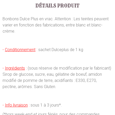
DÉTAILS PRODUIT
Bonbons Dulce Plus en vrac. Attention : Les teintes peuvent
varier en fonction des fabrications, entre blanc et blanc-
crème.
-
Conditionnement
:
sachet Dulceplus de 1 kg
-
Ingrédients
:
(sous réserve de modification par le fabricant)
Sirop de glucose, sucre, eau, gélatine de boeuf, amidon
modifié de pomme de terre, acidifiants : E330, E270,
pectine, arômes. Sans Gluten.
-
Info livraison
:
sous 1 à 3 jours*.
(*hors week-end et jours fériés, pour des commandes