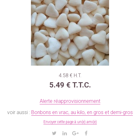
4
.58
€
H.T.
5
.49
€
T.T.C.
Alerte réapprovisionnement
voir aussi :
Bonbons en vrac, au kilo, en gros et demi-gros
Envoyer cette page à un(e) ami(e)