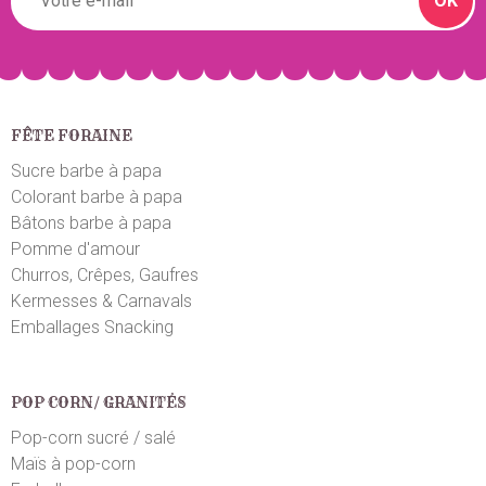
OK
Myriam S.
le 19/05/2024
suite à une commande du 14/05/2024
4
/5
C’est indiqué dans le détail de l'article ’’ la couleur
peut varier’’.. j’ai tenté et effectivement ce n’est pas
FÊTE FORAINE
bien blanc, sont blanc jaunit. La taille des bonbons
devrait être indiquée, les cœurs sont très gros. Donc
Sucre barbe à papa
pas pour le mariage mais pour la gourmandise oui,
Colorant barbe à papa
ce ne sera pas perdu.
Bâtons barbe à papa
Pomme d'amour
Churros, Crêpes, Gaufres
Patricia M.
le 20/04/2024
suite à une commande du 15/04/2024
5
/5
Kermesses & Carnavals
Emballages Snacking
Produit conforme
Berke K.
le 03/04/2024
suite à une commande du 24/03/2024
POP CORN/ GRANITÉS
5
/5
Pop-corn sucré / salé
J’adore
Maïs à pop-corn