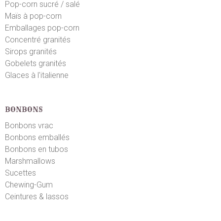
Marthe J.
Pop-corn sucré / salé
le 25/06/2024
suite à une commande du 20/06/2024
5
/5
Maïs à pop-corn
Emballages pop-corn
Concentré granités
Sirops granités
Gobelets granités
Glaces à l'italienne
BONBONS
Bonbons vrac
Bonbons emballés
Bonbons en tubos
Marshmallows
Sucettes
Chewing-Gum
Ceintures & lassos