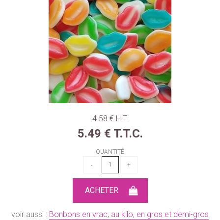
4
.58
€
H.T.
5
.49
€
T.T.C.
QUANTITÉ
voir aussi :
Bonbons en vrac, au kilo, en gros et demi-gros