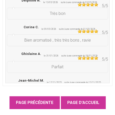
Delphine N.
le 13/05/2026
suite à une commande du 02/05/2026
5
/5
Très bon
Corine C.
le 09/05/2026
suite à une commande du 01/05/2026
5
/5
Bien aromatisé , très très bons , ravie
Ghislaine A.
le 31/01/2026
suite à une commande du 24/01/2026
5
/5
Parfait
Jean-Michel M.
le 17/11/2025
suite à une commande du 12/11/2025
5
/5
Conforme à mes attentes
Catherine S.
le 11/11/2025
suite à une commande du 25/10/2025
5
/5