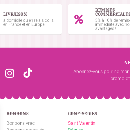
REMISES
LIVRAISON
COMMERCIALE
nde du 04/05/2024
à domicile ou en relais colis,
3% à 10% de remis
en France et en Europe.
immédiate avec n
avantages !
e du 07/05/2024
N
 du 15/04/2024
Abonnez-vous pour ne man
promo et
de du 14/04/2024
BONBONS
CONFISERIES
de du 09/03/2024
Bonbons vrac
Saint Valentin