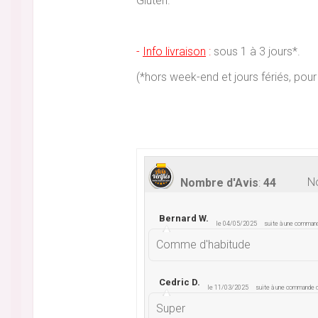
Gluten.
-
Info livraison
:
sous 1 à 3 jours*.
(*hors week-end et jours fériés, p
No
Nombre d'Avis
:
44
Bernard W.
le 04/05/2025
suite à une comman
Comme d'habitude
Cedric D.
le 11/03/2025
suite à une commande
Super