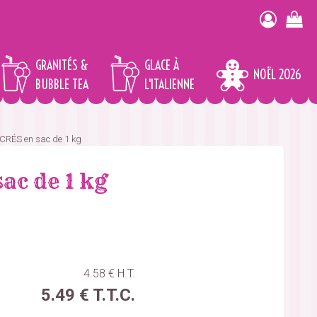
GRANITÉS &
GLACE À
NOËL 2026
BUBBLE TEA
L'ITALIENNE
RÉS en sac de 1 kg
c de 1 kg
4
.58
€
H.T.
5
.49
€
T.T.C.