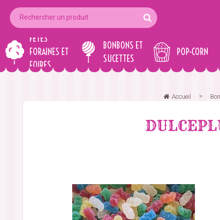
FÊTES
BONBONS ET
FORAINES ET
POP-CORN
SUCETTES
FOIRES
Accueil
Bon
DULCEPLU