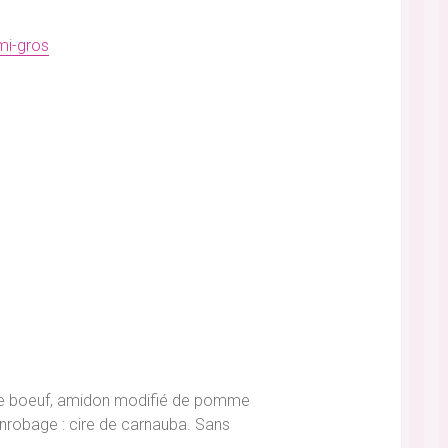
mi-gros
e de boeuf, amidon modifié de pomme
enrobage : cire de carnauba. Sans