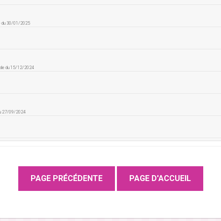
e du 30/01/2025
nde du 15/12/2024
du 27/09/2024
de du 25/08/2024
 moyenne.
nde du 16/07/2024