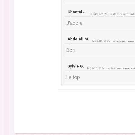
Chantal J.
le 04/02/2025
suite à une command
J'adore
Abdelali M.
le 09/01/2025
suite à une comma
Bon.
Sylvie G.
le 02/10/2024
suite à une commande 
Le top
Virginie C.
le 01/09/2024
suite à une comman
Sucre fondu et qualité plus que
Stephane P.
le 22/07/2024
suite à une comma
Je recommande