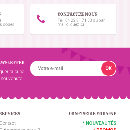
5
/5
S
CONTACTEZ NOUS
e
Tel : 04 22 91 71 03 ou par
os codes
mail cliquez ici.
5
/5
EWSLETTER
5
/5
OK
quer aucune
 nouveauté !
5
/5
SERVICES
CONFISERIE FORAINE
4
/5
Contact
*
NOUVEAUTÉS