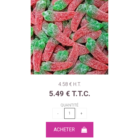
4
.58
€
H.T.
5
.49
€
T.T.C.
QUANTITÉ