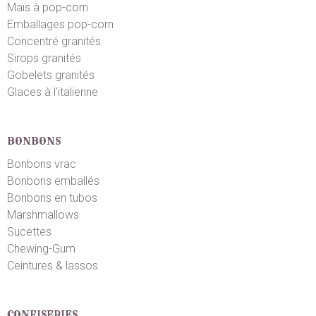
Maïs à pop-corn
Emballages pop-corn
Concentré granités
Sirops granités
Gobelets granités
Glaces à l'italienne
BONBONS
Bonbons vrac
Bonbons emballés
Bonbons en tubos
Marshmallows
Sucettes
Chewing-Gum
Ceintures & lassos
CONFISERIES