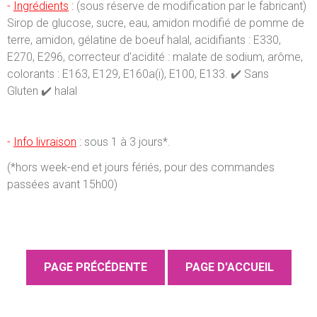
-
Ingrédients
:
(sous réserve de modification par le fabricant)
Sirop de glucose, sucre, eau, amidon modifié de pomme de
terre, amidon, gélatine de boeuf halal, acidifiants : E330,
E270, E296, correcteur d'acidité : malate de sodium, arôme,
colorants : E163, E129, E160a(i), E100, E133. ✔️ Sans
Gluten ✔️ halal
-
Info livraison
:
sous 1 à 3 jours*.
(*hors week-end et jours fériés, pour des commandes
passées avant 15h00)