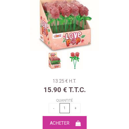
13
.25
€
H.T.
15
.90
€
T.T.C.
QUANTITÉ