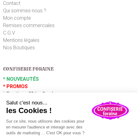
Contact
Qui sommes-nous ?
Mon compte
Remises commerciales
C.G.V
Mentions légales
Nos Boutiques
CONFISERIE FORAINE
*
NOUVEAUTÉS
*
PROMOS
*
Boutique 83 La Garde
*
Boutique 83 P
uget sur Argens
Partenaires :
Plaza Grossiste
En poursuivant votre navigation sur ce site, vous acceptez
l'utilisation de cookies à des fins statistiques et
commerciales.