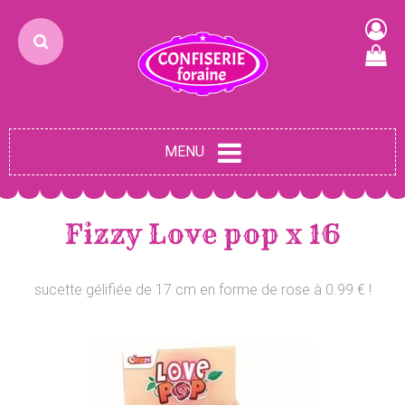
MENU
Fizzy Love pop x 16
sucette gélifiée de 17 cm en forme de rose à 0.99 € !