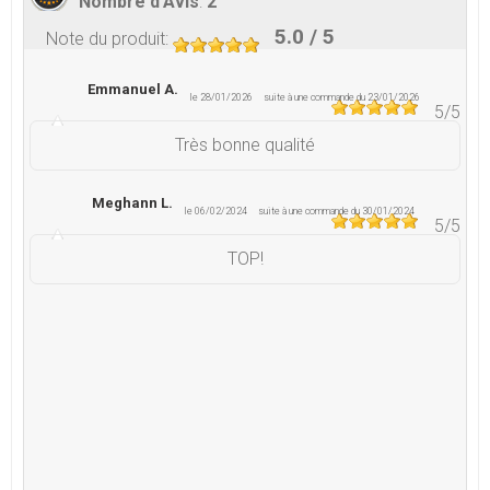
Nombre d'Avis
:
2
5.0
/ 5
Note du produit
:
Emmanuel A.
le 28/01/2026
suite à une commande du 23/01/2026
5
/5
Très bonne qualité
Meghann L.
le 06/02/2024
suite à une commande du 30/01/2024
5
/5
TOP!