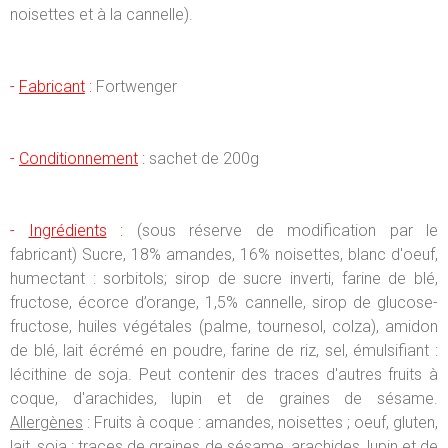
noisettes et à la cannelle).
-
Fabricant
:
Fortwenger
-
Conditionnement
:
sachet de 200g
-
Ingrédients
:
(sous réserve de modification par le
fabricant) Sucre, 18% amandes, 16% noisettes, blanc d'oeuf,
humectant : sorbitols; sirop de sucre inverti, farine de blé,
fructose, écorce d’orange, 1,5% cannelle, sirop de glucose-
fructose, huiles végétales (palme, tournesol, colza), amidon
de blé, lait écrémé en poudre, farine de riz, sel, émulsifiant :
lécithine de soja. Peut contenir des traces d'autres fruits à
coque, d'arachides, lupin et de graines de sésame.
Allergènes
: Fruits à coque : amandes, noisettes ; oeuf, gluten,
lait, soja ; traces de graines de sésame, arachides, lupin et de