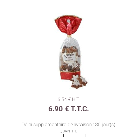
6
.54
€
H.T.
6
.90
€
T.T.C.
Délai supplémentaire de livraison :
30
jour(s)
QUANTITÉ