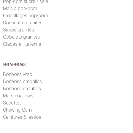
Pop-corn sucré / salé
Maïs à pop-corn
Emballages pop-corn
Concentré granités
Sirops granités
Gobelets granités
Glaces à l'italienne
BONBONS
Bonbons vrac
Bonbons emballés
Bonbons en tubos
Marshmallows
Sucettes
Chewing-Gum
Ceintures & lassos