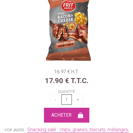
16
.97
€
H.T.
17
.90
€
T.T.C.
QUANTITÉ
voir aussi :
Snacking salé : chips, graines, biscuits, mélanges,