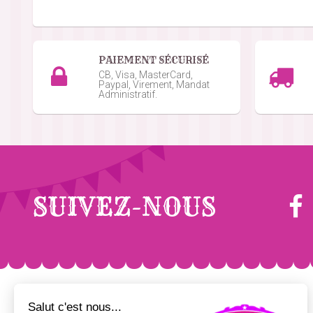
PAIEMENT SÉCURISÉ
CB, Visa, MasterCard,
Paypal, Virement, Mandat
Administratif.
SUIVEZ-NOUS
FÊTE FORAINE
POP CORN/ GRANITÉS