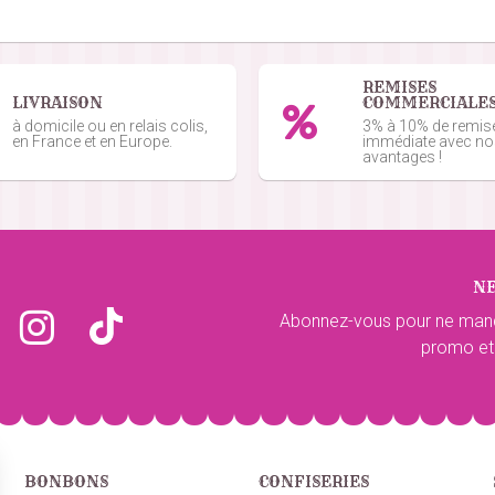
REMISES
LIVRAISON
COMMERCIALE
à domicile ou en relais colis,
3% à 10% de remis
en France et en Europe.
immédiate avec n
avantages !
N
Abonnez-vous pour ne man
promo et
BONBONS
CONFISERIES