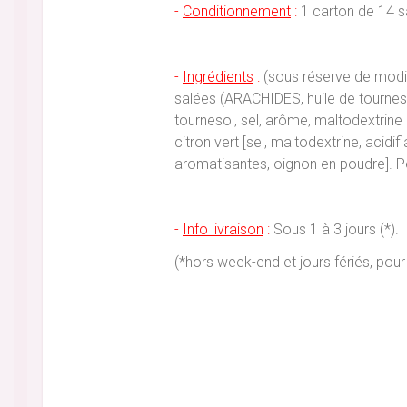
-
Conditionnement
:
1 carton de 14 s
-
Ingrédients
:
(sous réserve de modifi
salées (ARACHIDES, huile de tournesol,
tournesol, sel, arôme, maltodextrine
citron vert [sel, maltodextrine, acidif
aromatisantes, oignon en poudre]. 
-
Info livraison
:
Sous 1 à 3 jours (*).
(*hors week-end et jours fériés, p