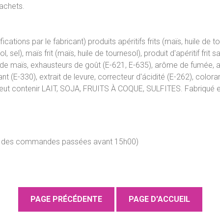
achets.
cations par le fabricant) produits apéritifs frits (maïs, huile de 
 sel), maïs frit (maïs, huile de tournesol), produit d'apéritif frit
 de maïs, exhausteurs de goût (E-621, E-635), arôme de fumée, ac
iant (E-330), extrait de levure, correcteur d'ácidité (E-262), color
Peut contenir LAIT, SOJA, FRUITS À COQUE, SULFITES. Fabriqué 
our des commandes passées avant 15h00)