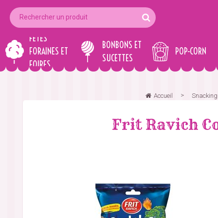
FÊTES
BONBONS ET
FORAINES ET
POP-CORN
SUCETTES
FOIRES
Accueil
Snacking s
Frit Ravich C