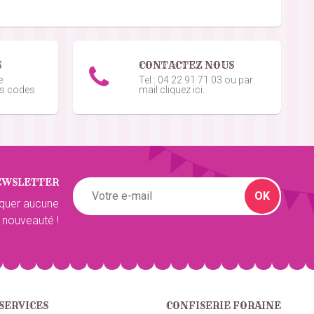
S
CONTACTEZ NOUS
e
Tel : 04 22 91 71 03 ou par
os codes
mail cliquez ici.
EWSLETTER
OK
quer aucune
 nouveauté !
SERVICES
CONFISERIE FORAINE