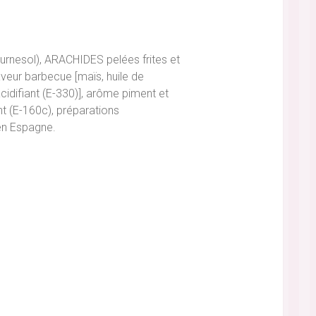
tournesol), ARACHIDES pelées frites et
 saveur barbecue [maïs, huile de
idifiant (E-330)], arôme piment et
ant (E-160c), préparations
en Espagne.