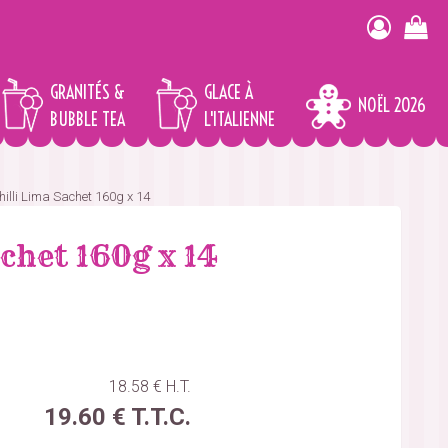
GRANITÉS &
GLACE À
NOËL 2026
BUBBLE TEA
L'ITALIENNE
hilli Lima Sachet 160g x 14
chet 160g x 14
18
.58
€
H.T.
19
.60
€
T.T.C.