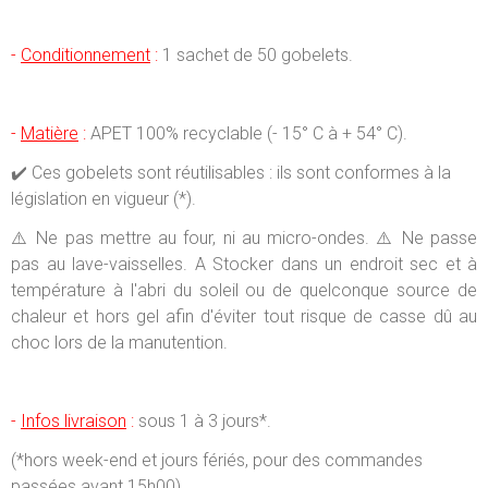
-
Conditionnement
:
1 sachet de 50 gobelets.
-
Matière
:
APET 100% recyclable (- 15° C à + 54° C).
✔️ Ces gobelets sont réutilisables : ils sont conformes à la
législation en vigueur (*).
⚠️ Ne pas mettre au four, ni au micro-ondes. ⚠️ Ne passe
pas au lave-vaisselles.
A Stocker dans un endroit sec et à
température à l'abri du soleil ou de quelconque source de
chaleur et hors gel afin d'éviter tout risque de casse dû au
choc lors de la manutention.
-
Infos livraison
:
sous 1 à 3 jours*.
(*hors week-end et jours fériés, pour des commandes
passées avant 15h00)