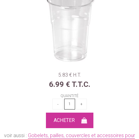
5
.83
€
H.T.
6
.99
€
T.T.C.
QUANTITÉ
voir aussi :
Gobelets, pailles, couvercles et accessoires pour