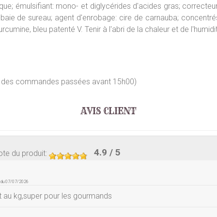
lique; émulsifiant: mono- et diglycérides d'acides gras; correcte
e baie de sureau; agent d'enrobage: cire de carnauba; concentrés
urcumine, bleu patenté V. Tenir à l'abri de la chaleur et de l'humidi
our des commandes passées avant 15h00)
AVIS CLIENT
4.9
/ 5
te du produit
:
e du 07/07/2026
st au kg,super pour les gourmands