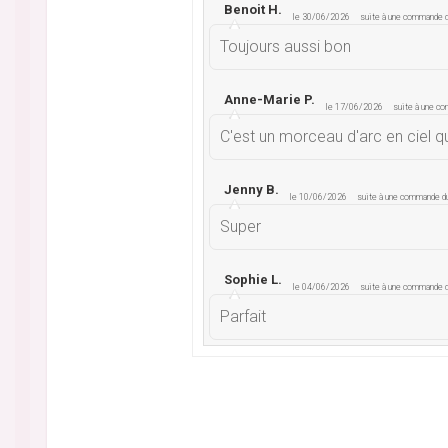
Benoit H.
le 30/06/2026
suite à une commande
Toujours aussi bon
Anne-Marie P.
le 17/06/2026
suite à une c
C'est un morceau d'arc en ciel qu
Jenny B.
le 10/06/2026
suite à une commande 
Super
Sophie L.
le 04/06/2026
suite à une commande
Parfait
Laurent B.
le 16/05/2026
suite à une command
Nickel