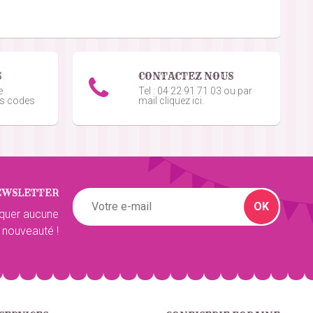
5
/5
5
/5
S
CONTACTEZ NOUS
e
Tel : 04 22 91 71 03 ou par
os codes
mail cliquez ici.
5
/5
EWSLETTER
5
/5
OK
quer aucune
 nouveauté !
5
/5