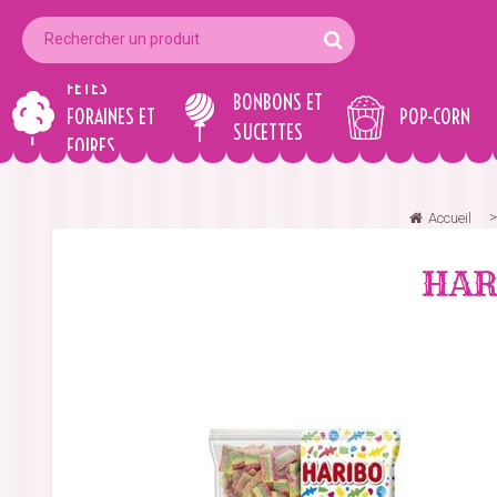
FÊTES
BONBONS ET
FORAINES ET
POP-CORN
SUCETTES
FOIRES
Accueil
HARI