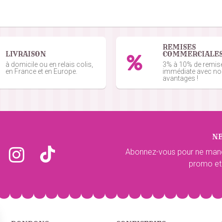
commande du 05/05/2026
REMISES
LIVRAISON
COMMERCIALE
mande du 24/03/2026
à domicile ou en relais colis,
3% à 10% de remis
en France et en Europe.
immédiate avec n
avantages !
de du 14/11/2025
N
mande du 10/10/2025
Abonnez-vous pour ne man
promo et
mande du 14/09/2025