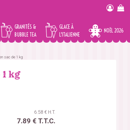
GRANITÉS &
GLACE À
NOËL 2026
BUBBLE TEA
L'ITALIENNE
en sac de 1 kg
 1 kg
6
.58
€
H.T.
7
.89
€
T.T.C.