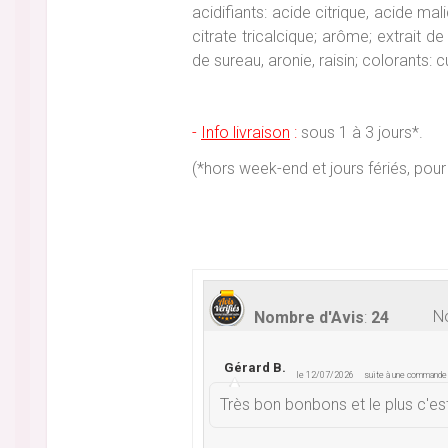
acidifiants: acide citrique, acide ma
citrate tricalcique; arôme; extrait d
de sureau, aronie, raisin; colorants: c
-
Info livraison
:
sous 1 à 3 jours*.
(*hors week-end et jours fériés, p
No
Nombre d'Avis
:
24
Gérard B.
le 12/07/2026
suite à une command
Très bon bonbons et le plus c'e