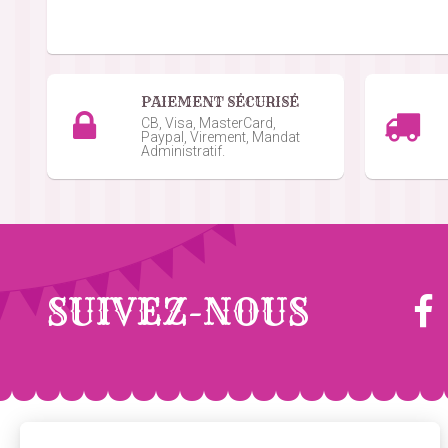
Vidal Carole A.
le 11/05/2026
suite à une 
Parfait
PAIEMENT SÉCURISÉ
Christiane D.
le 30/03/2026
suite à une com
CB, Visa, MasterCard,
Paypal, Virement, Mandat
Toujours aussi piquant
Administratif.
Nicolas M.
le 23/11/2025
suite à une comman
Très bon
Alexandra B.
le 15/10/2025
suite à une com
SUIVEZ-NOUS
Super bien emballé et trop bon
Christiane D.
le 20/09/2025
suite à une com
Très bien, aucun problème