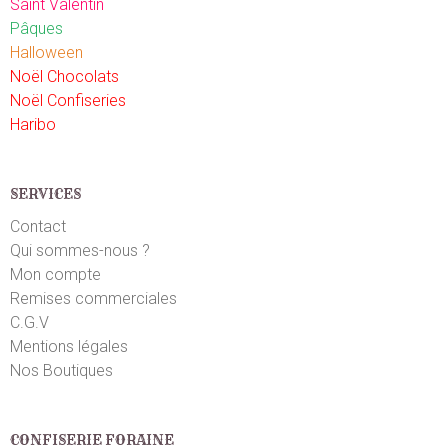
Saint Valentin
Petits sachets variés qui plaisent à tous
Pâques
Halloween
Cynthia B.
le 21/02/2022
suite à une commande du 09/02/2022
Noël Chocolats
5
/5
Noël Confiseries
Très bon
Haribo
Michaël B.
le 12/02/2022
suite à une commande du 07/02/2022
5
/5
SERVICES
Excellent
Contact
Qui sommes-nous ?
Corentin G.
Mon compte
le 08/02/2022
suite à une commande du 03/02/2022
5
/5
Remises commerciales
Très jolie
C.G.V
Mentions légales
Nos Boutiques
Katia D.
le 10/08/2021
suite à une commande du 05/08/2021
5
/5
Top !
CONFISERIE FORAINE