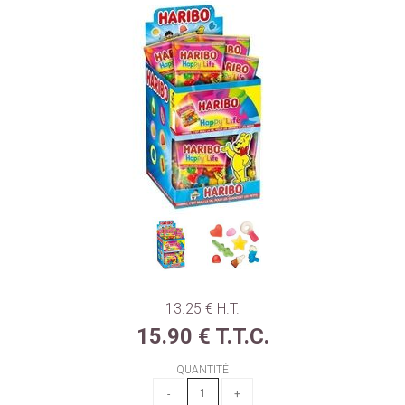
13
.25
€
H.T.
15
.90
€
T.T.C.
QUANTITÉ