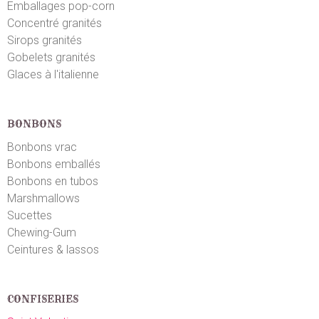
Emballages pop-corn
5
/5
Concentré granités
Top avec le présentoir
Sirops granités
Gobelets granités
Emilie D.
le 25/08/2022
suite à une commande du 10/08/2022
Glaces à l'italienne
5
/5
Parfait
BONBONS
Dana D.
Bonbons vrac
le 16/08/2022
suite à une commande du 10/08/2022
4
/5
Bonbons emballés
Très peu de dragibus, c’est dommage
Bonbons en tubos
Marshmallows
Muriel L.
Sucettes
le 16/06/2022
suite à une commande du 10/06/2022
5
/5
Chewing-Gum
Ceintures & lassos
Pas encore utilisé
Claude O.
le 12/03/2022
suite à une commande du 06/03/2022
CONFISERIES
5
/5