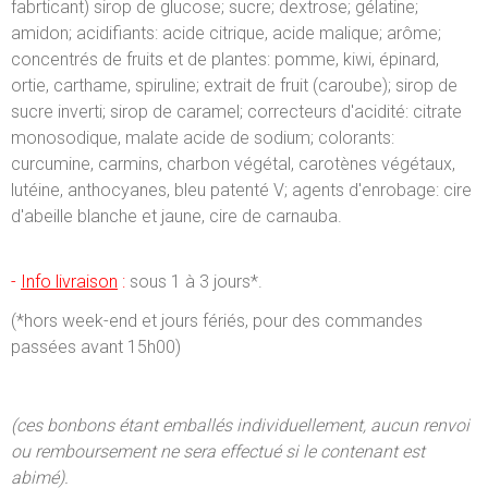
fabrticant) sirop de glucose; sucre; dextrose; gélatine;
amidon; acidifiants: acide citrique, acide malique; arôme;
concentrés de fruits et de plantes: pomme, kiwi, épinard,
ortie, carthame, spiruline; extrait de fruit (caroube); sirop de
sucre inverti; sirop de caramel; correcteurs d'acidité: citrate
monosodique, malate acide de sodium; colorants:
curcumine, carmins, charbon végétal, carotènes végétaux,
lutéine, anthocyanes, bleu patenté V; agents d'enrobage: cire
d'abeille blanche et jaune, cire de carnauba.
-
Info livraison
:
sous 1 à 3 jours*.
(*hors week-end et jours fériés, pour des commandes
passées avant 15h00)
(ces bonbons étant emballés individuellement, aucun renvoi
ou remboursement ne sera effectué si le contenant est
abimé).