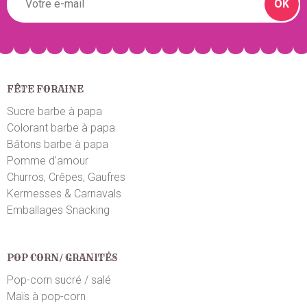
OK
Ghizlane B.
le 02/06/2023
suite à une commande du 26/05/2023
5
/5
Prix correct
Anabelle U.
FÊTE FORAINE
le 28/05/2023
suite à une commande du 23/05/2023
5
/5
Sucre barbe à papa
Très bien,
Colorant barbe à papa
Bâtons barbe à papa
Maud L.
Pomme d'amour
le 22/05/2023
suite à une commande du 12/05/2023
5
/5
Churros, Crêpes, Gaufres
Top!
Kermesses & Carnavals
Emballages Snacking
Cedric D.
le 27/11/2022
suite à une commande du 20/11/2022
5
/5
POP CORN/ GRANITÉS
Super
Pop-corn sucré / salé
Maïs à pop-corn
Celine B.
le 29/10/2022
suite à une commande du 21/10/2022