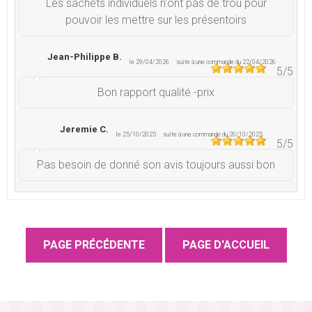
Les sachets individuels n'ont pas de trou pour
pouvoir les mettre sur les présentoirs
Jean-Philippe B.
le 29/04/2026
suite à une commande du 22/04/2026
5
/5
Bon rapport qualité -prix
Jeremie C.
le 25/10/2025
suite à une commande du 20/10/2025
5
/5
Pas besoin de donné son avis toujours aussi bon
Jean-Pierre F.
le 03/08/2025
suite à une commande du 28/07/2025
5
/5
Produit conforme et de qualité
Nathalie T.
le 16/07/2025
suite à une commande du 03/07/2025
5
/5
Parfait