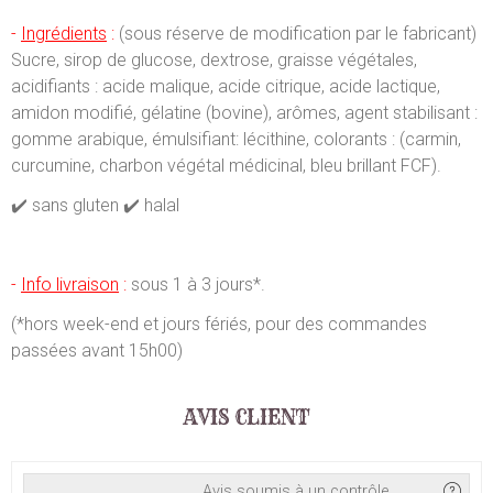
-
Ingrédients
:
(sous réserve de modification par le fabricant)
Sucre, sirop de glucose, dextrose, graisse végétales,
acidifiants : acide malique, acide citrique, acide lactique,
amidon modifié, gélatine (bovine), arômes, agent stabilisant :
gomme arabique, émulsifiant: lécithine, colorants : (carmin,
curcumine, charbon végétal médicinal, bleu brillant FCF).
✔️ sans gluten ✔️ halal
-
Info livraison
:
sous 1 à 3 jours*.
(*hors week-end et jours fériés, pour des commandes
passées avant 15h00)
AVIS CLIENT
Avis soumis à un contrôle