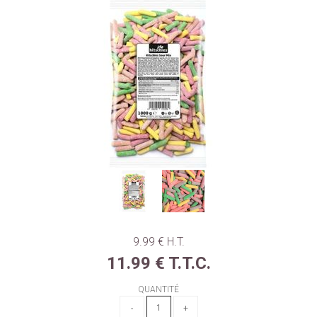
9
.99
€
H.T.
11
.99
€
T.T.C.
QUANTITÉ