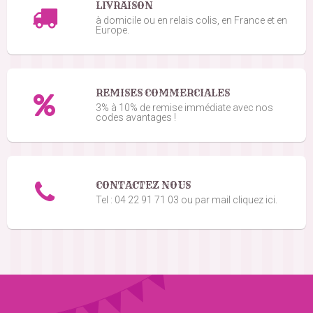
LIVRAISON
Matis P.
à domicile ou en relais colis, en France et en
le 05/03/2026
suite à une commande du 26/02/2026
5
/5
Europe.
C'était très bon et vraiment incroyable comme
bonbons
REMISES COMMERCIALES
3% à 10% de remise immédiate avec nos
codes avantages !
CONTACTEZ NOUS
Tel : 04 22 91 71 03 ou par mail cliquez ici.