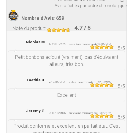
Avis affichés par ordre chronologique
Nombre d'Avis
:
659
4.7
/ 5
Note du produit
:
Nicolas M.
le 27/05/2026
suite à une commande du 22/05/2026
5
/5
Petit bonbons acidulé (vraiment), pas d'équivalent
ailleurs, très bon.
Laëtitia B.
le 19/05/2026
suite à une commande du 09/05/2026
5
/5
Excellent
Jeremy G.
le 10/05/2026
suite à une commande du 03/05/2026
5
/5
Produit conforme et excellent, en parfait état. C'est