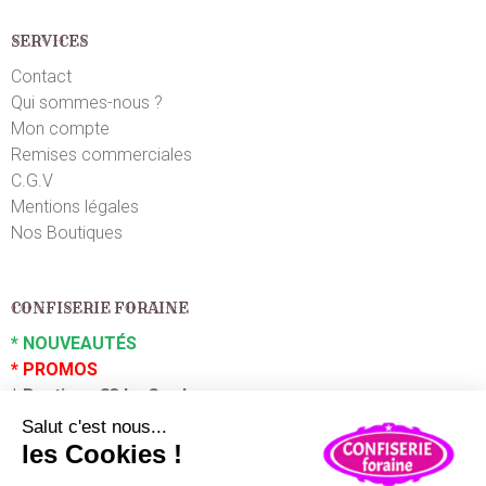
SERVICES
Contact
Qui sommes-nous ?
Mon compte
Remises commerciales
C.G.V
Mentions légales
Nos Boutiques
CONFISERIE FORAINE
*
NOUVEAUTÉS
*
PROMOS
*
Boutique 83 La Garde
*
Boutique 83 P
uget sur Argens
Partenaires :
Plaza Grossiste