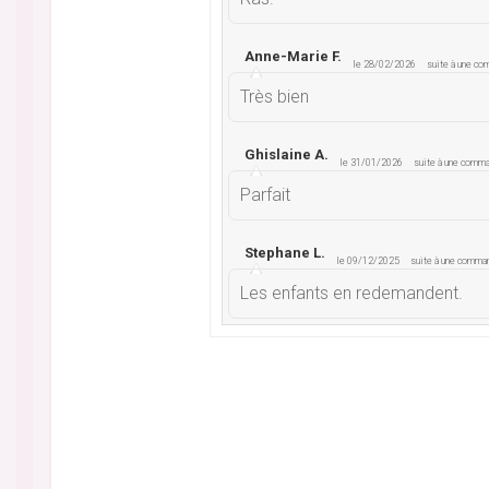
Anne-Marie F.
le 28/02/2026
suite à une c
Très bien
Ghislaine A.
le 31/01/2026
suite à une comm
Parfait
Stephane L.
le 09/12/2025
suite à une comma
Les enfants en redemandent.
Aurore M.
le 15/10/2025
suite à une command
Sympa
Bon Pour Accord 0.
le 13/10/2025
suite