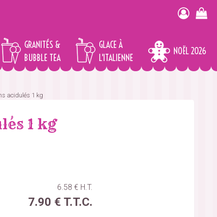
GRANITÉS &
GLACE À
NOËL 2026
BUBBLE TEA
L'ITALIENNE
 acidulés 1 kg
és 1 kg
6
.58
€
H.T.
7
.90
€
T.T.C.