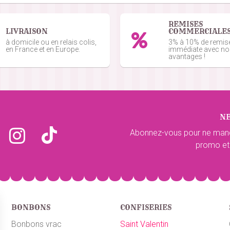
REMISES
LIVRAISON
COMMERCIALE
e commande du 03/10/2025
à domicile ou en relais colis,
3% à 10% de remis
en France et en Europe.
immédiate avec n
avantages !
e commande du 03/10/2025
N
du 21/09/2025
Abonnez-vous pour ne man
tendais.je croyais que cela piquerai plus
promo et
e du 13/09/2025
BONBONS
CONFISERIES
 11/09/2025
Bonbons vrac
Saint Valentin