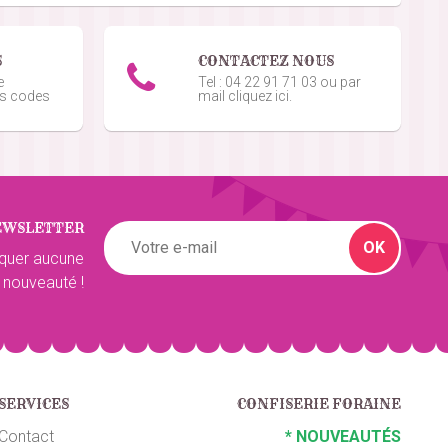
5
/5
S
CONTACTEZ NOUS
e
Tel : 04 22 91 71 03 ou par
os codes
mail cliquez ici.
5
/5
EWSLETTER
2
/5
OK
quer aucune
 nouveauté !
5
/5
SERVICES
CONFISERIE FORAINE
5
/5
Contact
*
NOUVEAUTÉS