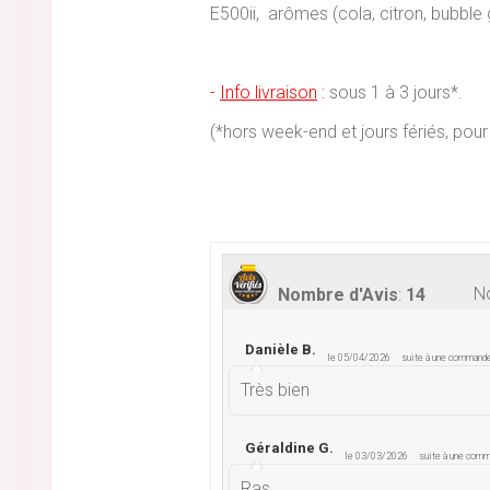
E500ii, arômes (cola, citron, bubble
-
Info livraison
:
sous 1 à 3 jours*.
(*hors week-end et jours fériés, p
No
Nombre d'Avis
:
14
Danièle B.
le 05/04/2026
suite à une command
Très bien
Géraldine G.
le 03/03/2026
suite à une com
Ras.