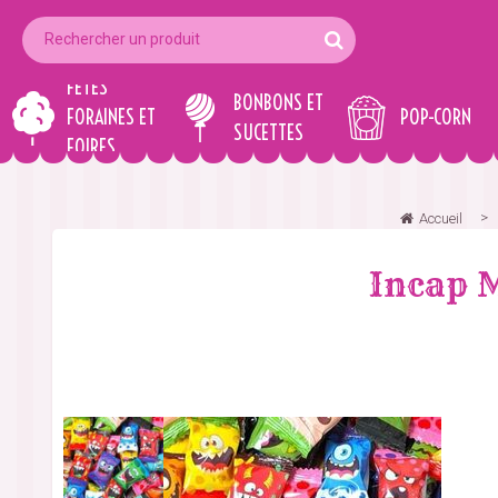
FÊTES
BONBONS ET
FORAINES ET
POP-CORN
SUCETTES
FOIRES
Accueil
Incap 