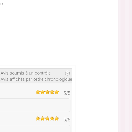
ix.
Avis soumis à un contrôle
Avis affichés par ordre chronologique
5
/5
5
/5