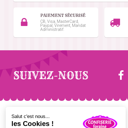
Joli embalage, tres halloween
PAIEMENT SÉCURISÉ
Jeannette Arl N.
le 09/10/2025
suite à un
CB, Visa, MasterCard,
Paypal, Virement, Mandat
Impeccable
Administratif.
Marie Claude B.
le 08/10/2025
suite à un
Acheté pour Halloween
Henry V.
le 27/09/2025
suite à une commande 
SUIVEZ-NOUS
En dessous de la qualité que j’at
Thierry B.
le 23/09/2025
suite à une command
Nickel
FÊTE FORAINE
POP CORN/ GRANITÉS
Yann L.
le 16/09/2025
suite à une commande du
Sucre barbe à papa
Pop-corn sucré / salé