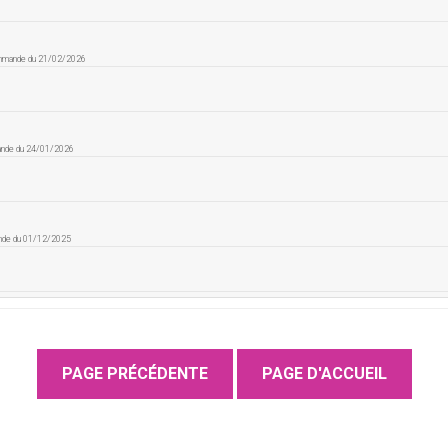
ommande du 21/02/2026
ande du 24/01/2026
nde du 01/12/2025
e du 04/10/2025
 à une commande du 03/10/2025