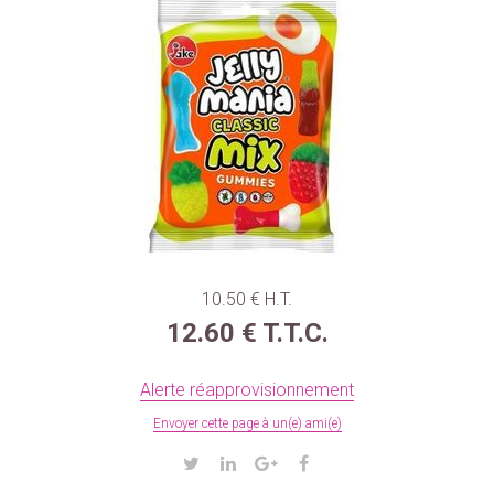
10
.50
€
H.T.
12
.60
€
T.T.C.
Alerte réapprovisionnement
Envoyer cette page à un(e) ami(e)