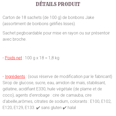
DÉTAILS PRODUIT
Carton de 18 sachets (de 100 g) de bonbons Jake
(assortiment de bonbons gélifiés lisses).
Sachet pegboardable pour mise en rayon ou sur présentoir
avec broche.
-
Poids net
:
100 g x 18 = 1,8 kg
-
Ingrédients
:
(sous réserve de modification par le fabricant)
Sirop de glucose, sucre, eau, amidon de maïs, stabilisant,
gélatine, acidifiant E330, huile végétale (de plame et de
coco), agents d'enrobage : cire de carnauba, cire
d'abeille,arômes, citrates de sodium, colorants : E100, E102,
E120, E129, E133. ✔️ sans gluten ✔️ halal