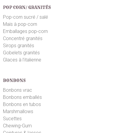
POP CORN/ GRANITÉS
Pop-corn sucré / salé
Maïs à pop-corn
Emballages pop-corn
Concentré granités
Sirops granités
Gobelets granités
Glaces à l'italienne
BONBONS
Bonbons vrac
Bonbons emballés
Bonbons en tubos
Marshmallows
Sucettes
Chewing-Gum
Ceintures & lassos