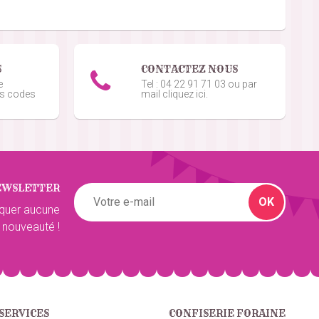
5
/5
S
CONTACTEZ NOUS
e
Tel : 04 22 91 71 03 ou par
os codes
mail cliquez ici.
5
/5
EWSLETTER
5
/5
OK
quer aucune
 nouveauté !
5
/5
SERVICES
CONFISERIE FORAINE
5
/5