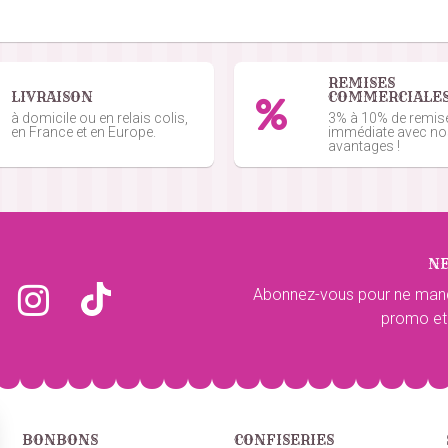
 commande du 01/06/2026
REMISES
LIVRAISON
COMMERCIALE
de du 01/06/2026
à domicile ou en relais colis,
3% à 10% de remis
en France et en Europe.
immédiate avec n
avantages !
 du 25/05/2026
N
mande du 28/05/2026
Abonnez-vous pour ne man
promo et
ande du 28/05/2026
BONBONS
CONFISERIES