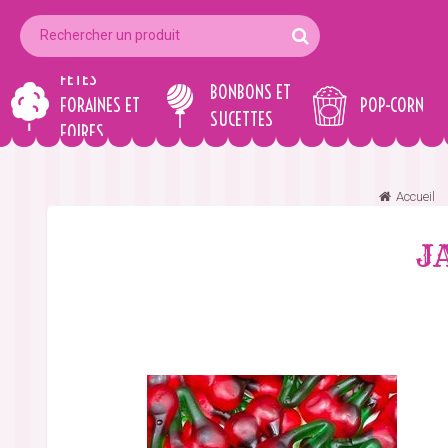
FÊTES
BONBONS ET
FORAINES ET
POP-CORN
SUCETTES
FOIRES
Accueil
JA