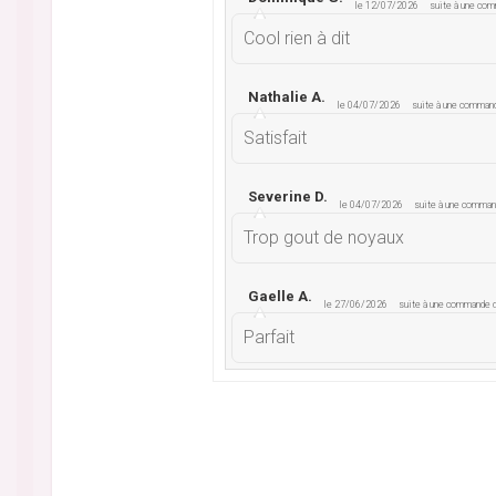
le 12/07/2026
suite à une co
Cool rien à dit
Nathalie A.
le 04/07/2026
suite à une comman
Satisfait
Severine D.
le 04/07/2026
suite à une comma
Trop gout de noyaux
Gaelle A.
le 27/06/2026
suite à une commande
Parfait
Adrien V.
le 21/06/2026
suite à une commande
Bien
Marie-Ange M.