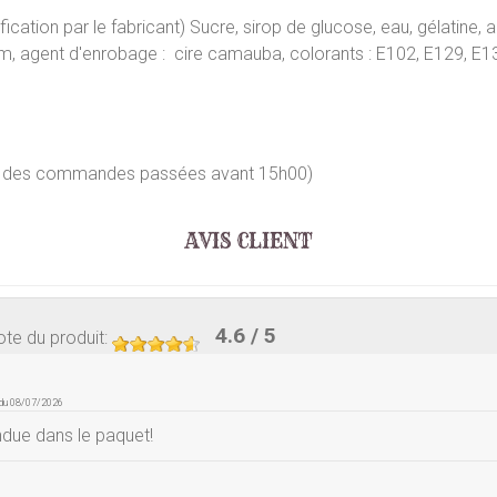
ation par le fabricant) Sucre, sirop de glucose, eau, gélatine, ac
ium, agent d'enrobage : cire camauba, colorants : E102, E129, E13
our des commandes passées avant 15h00)
AVIS CLIENT
4.6
/ 5
te du produit
:
 du 08/07/2026
ndue dans le paquet!