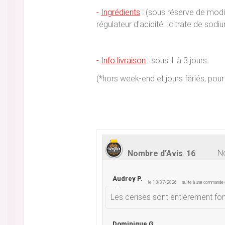
-
Ingrédients
:
(sous réserve de modific
régulateur d'acidité : citrate de sod
-
Info livraison
:
sous 1 à 3 jours.
(*hors week-end et jours fériés, p
No
Nombre d'Avis
:
16
Audrey P.
le 13/07/2026
suite à une commande
Les cerises sont entièrement fo
Dominique G.