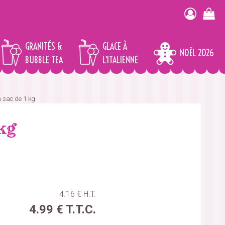
GRANITÉS &
GLACE À
NOËL 2026
BUBBLE TEA
L'ITALIENNE
n sac de 1 kg
 kg
4
.16
€
H.T.
4
.99
€
T.T.C.