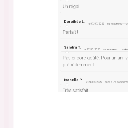
Un régal
Dorothée L.
le 07/07/2026
suite à une comma
Parfait !
Sandra T.
le 27/06/2026
suite à une commande
Pas encore goûté. Pour un anniv
précédemment.
Isabelle P.
le 24/06/2026
suite à une command
Très satisfait
Bruno A.
le 23/06/2026
suite à une commande 
Parfait