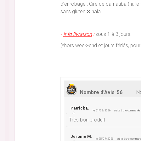
d’enrobage : Cire de carnauba (huile 
sans gluten ❌ halal
-
Info livraison
:
sous 1 à 3 jours.
(*hors week-end et jours fériés, p
No
Nombre d'Avis
:
56
Patrick E.
le 01/08/2026
suite à une commande
Très bon produit
Jérôme M.
le 25/07/2026
suite à une comman