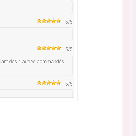
5
/5
5
/5
pliant des 4 autres commandés
5
/5
5
/5