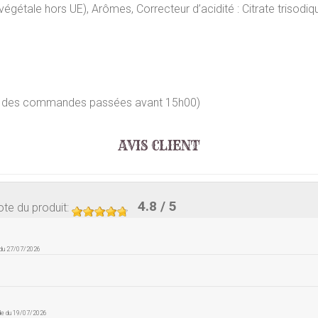
végétale hors UE), Arômes, Correcteur d’acidité : Citrate trisodiq
our des commandes passées avant 15h00)
AVIS CLIENT
4.8
/ 5
te du produit
:
 du 27/07/2026
de du 19/07/2026