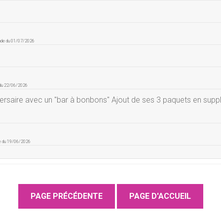
nde du 01/07/2026
 du 22/06/2026
ersaire avec un "bar à bonbons" Ajout de ses 3 paquets en sup
e du 19/06/2026
du 17/06/2026