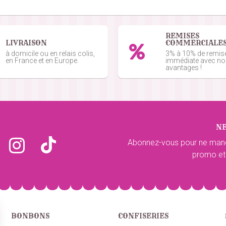
du 20/05/2026
REMISES
LIVRAISON
COMMERCIALE
à domicile ou en relais colis,
3% à 10% de remis
nde du 10/06/2026
en France et en Europe.
immédiate avec n
avantages !
 du 05/06/2026
N
Abonnez-vous pour ne man
mmande du 05/06/2026
promo et
mande du 18/05/2026
BONBONS
CONFISERIES