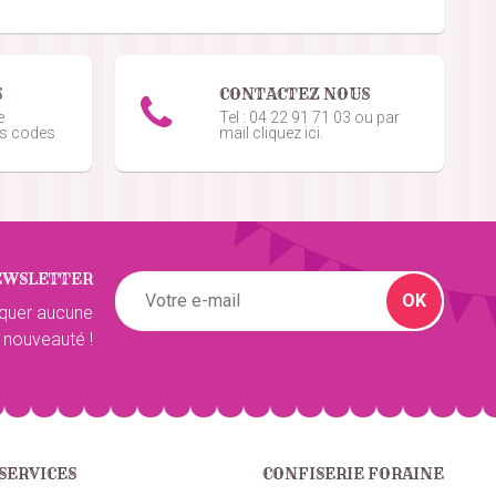
5
/5
S
CONTACTEZ NOUS
5
/5
e
Tel : 04 22 91 71 03 ou par
os codes
mail cliquez ici.
5
/5
EWSLETTER
OK
5
/5
quer aucune
 nouveauté !
5
/5
SERVICES
CONFISERIE FORAINE