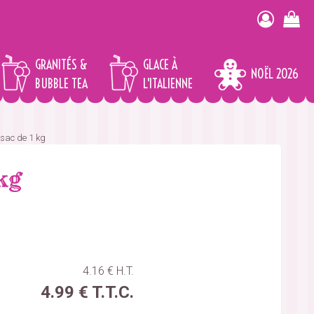
GRANITÉS &
GLACE À
NOËL 2026
BUBBLE TEA
L'ITALIENNE
 sac de 1 kg
kg
4
.16
€
H.T.
4
.99
€
T.T.C.