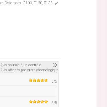
ue, Colorants : E100, E120, E133. ✔️
Avis soumis à un contrôle
Avis affichés par ordre chronologique
5
/5
5
/5