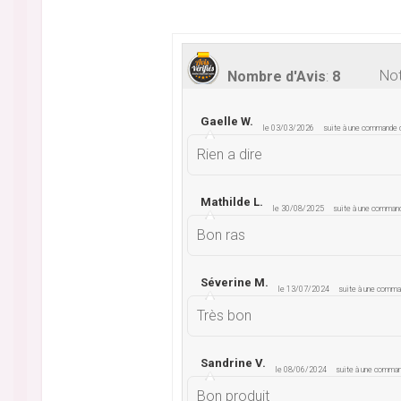
Not
Nombre d'Avis
:
8
Gaelle W.
le 03/03/2026
suite à une commande
Rien a dire
Mathilde L.
le 30/08/2025
suite à une comman
Bon ras
Séverine M.
le 13/07/2024
suite à une comm
Très bon
Sandrine V.
le 08/06/2024
suite à une comma
Bon produit