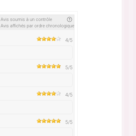
Avis soumis à un contrôle
Avis affichés par ordre chronologique
4
/5
5
/5
4
/5
5
/5