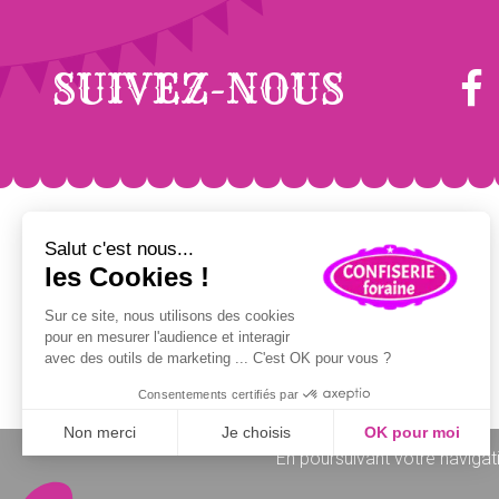
SUIVEZ-NOUS
FÊTE FORAINE
POP CORN/ GRANITÉS
Sucre barbe à papa
Pop-corn sucré / salé
Colorant barbe à papa
Maïs à pop-corn
Bâtons barbe à papa
Emballages pop-corn
Pomme d'amour
Concentré granités
Churros, Crêpes, Gaufres
Sirops granités
Kermesses & Carnavals
Gobelets granités
Emballages Snacking
Glaces à l'italienne
En poursuivant votre navigati