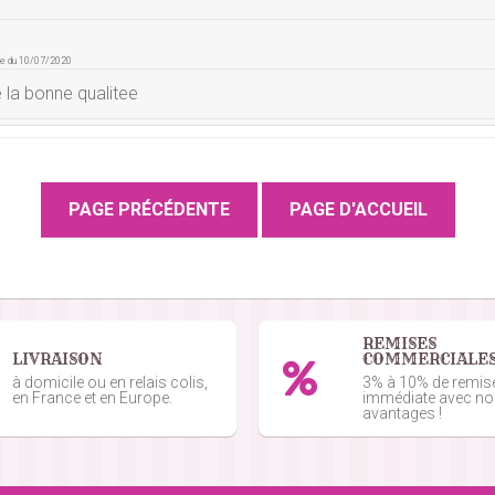
de du 10/07/2020
e la bonne qualitee
du 01/07/2020
onsommation longue parfait.
e du 05/06/2020
REMISES
LIVRAISON
COMMERCIALE
e du 23/04/2019
à domicile ou en relais colis,
3% à 10% de remis
aptême. Les bonbons sont très bien et plutôt gros seul bémol bo
en France et en Europe.
immédiate avec n
avantages !