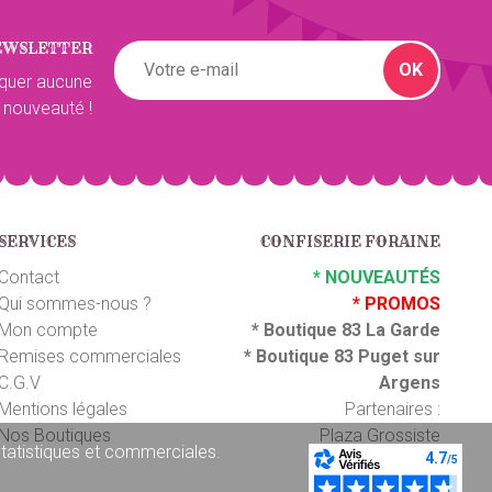
EWSLETTER
OK
quer aucune
 nouveauté !
SERVICES
CONFISERIE FORAINE
Contact
*
NOUVEAUTÉS
Qui sommes-nous ?
*
PROMOS
Mon compte
*
Boutique 83 La Garde
Remises commerciales
*
Boutique 83 P
uget sur
C.G.V
Argens
Mentions légales
Partenaires :
Nos Boutiques
Plaza Grossiste
 statistiques et commerciales.