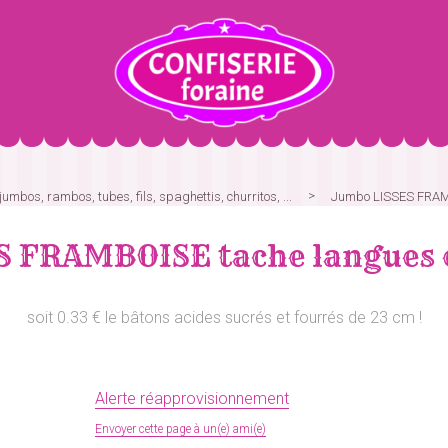
jumbos, rambos, tubes, fils, spaghettis, churritos, ...
Jumbo LISSES FRAMB
 FRAMBOISE tache langues e
soit 0.33 € le bâtons acides sucrés et fourrés de 23 cm !
Alerte réapprovisionnement
Envoyer cette page à un(e) ami(e)