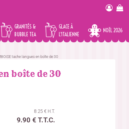
GRANITÉS &
GLACE À
NOËL 2026
BUBBLE TEA
L'ITALIENNE
OISE tache langues en boîte de 30
n boîte de 30
8
.25
€
H.T.
9
.90
€
T.T.C.