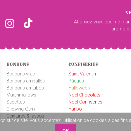
N
Abonnez-vous pour ne man
promo et
BONBONS
CONFISERIES
Bonbons vrac
Saint Valentin
Bonbons emballés
Pâques
Bonbons en tubos
Halloween
Marshmallows
Noël Chocolats
Sucettes
Noël Confiseries
Chewing-Gum
Haribo
Ceintures & lassos
on sur ce site, vous acceptez l'utilisation de cookies à des fins