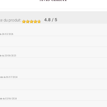
4.8
/ 5
e du produit
:
 du 26/02/2026
de du 25/08/2025
ande du 06/07/2024
nde du 02/06/2024