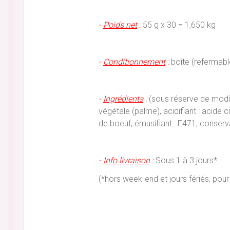
-
Poids net
:
55 g x 30 = 1,650 kg
-
Conditionnement
:
boîte (refermabl
-
Ingrédients
:
(sous réserve de modifi
végétale (palme), acidifiant : acide c
de boeuf, émusifiant : E471, conserv
-
Info livraison
:
Sous 1 à 3 jours*.
(*hors week-end et jours fériés, p