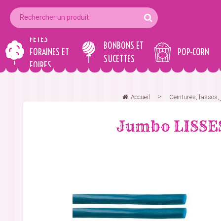
FÊTES
BONBONS ET
FORAINES ET
POP-CORN
SUCETTES
FOIRES
Accueil
Ceintures, lassos, 
Jumbo LISSES