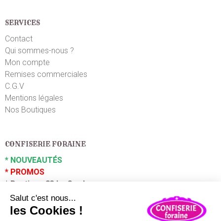
SERVICES
Contact
Qui sommes-nous ?
Mon compte
Remises commerciales
C.G.V
Mentions légales
Nos Boutiques
CONFISERIE FORAINE
*
NOUVEAUTÉS
*
PROMOS
*
Boutique 83 La Garde
*
Boutique 83 P
uget sur Argens
Partenaires :
Plaza Grossiste