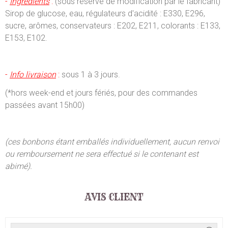
-
Ingrédients
:
(sous réserve de modification par le fabricant)
Sirop de glucose, eau, régulateurs d'acidité : E330, E296,
sucre, arômes, conservateurs : E202, E211, colorants : E133,
E153, E102.
-
Info livraison
:
sous 1 à 3 jours.
(*hors week-end et jours fériés, pour des commandes
passées avant 15h00)
(ces bonbons étant emballés individuellement, aucun renvoi
ou remboursement ne sera effectué si le contenant est
abimé).
AVIS CLIENT