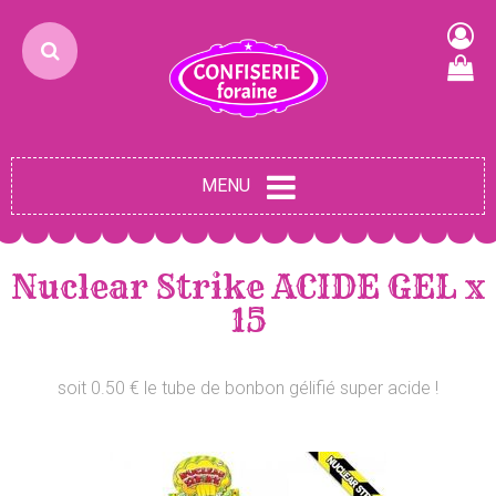
MENU
Nuclear Strike ACIDE GEL x
15
soit 0.50 € le tube de bonbon gélifié super acide !