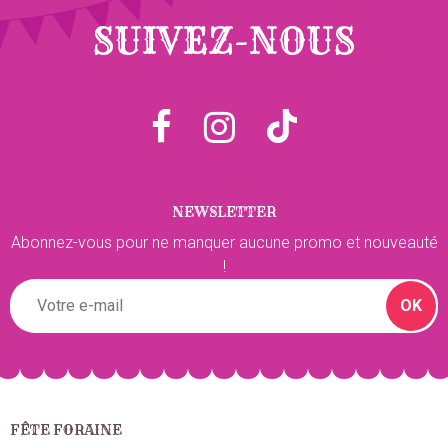
le 28/03/2020
suite à une commande du 20/03/2020
1
/5
SUIVEZ-NOUS
Je n’aime pas trop
NEWSLETTER
Abonnez-vous pour ne manquer aucune promo et nouveauté
!
OK
FÊTE FORAINE