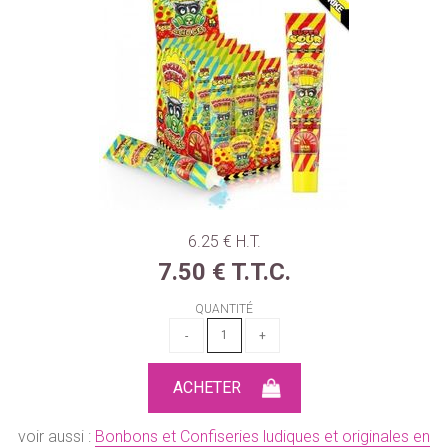
6
.25
€
H.T.
7
.50
€
T.T.C.
QUANTITÉ
voir aussi :
Bonbons et Confiseries ludiques et originales en