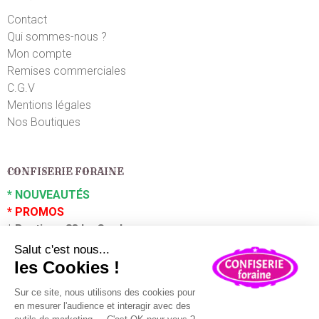
Contact
Qui sommes-nous ?
Mon compte
Remises commerciales
C.G.V
Mentions légales
Nos Boutiques
CONFISERIE FORAINE
*
NOUVEAUTÉS
*
PROMOS
*
Boutique 83 La Garde
*
Boutique 83 P
uget sur Argens
Partenaires :
Plaza Grossiste
En poursuivant votre navigation sur ce site, vous acceptez
l'utilisation de cookies à des fins statistiques et