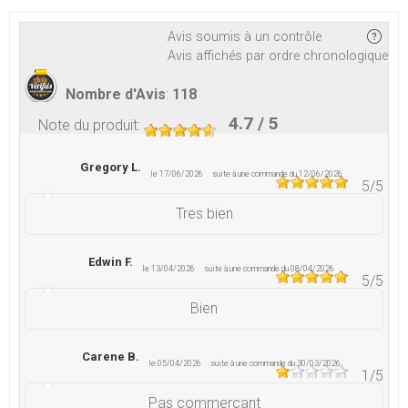
Avis soumis à un contrôle
Avis affichés par ordre chronologique
Nombre d'Avis
:
118
4.7
/ 5
Note du produit
:
Gregory L.
le 17/06/2026
suite à une commande du 12/06/2026
5
/5
Tres bien
Edwin F.
le 13/04/2026
suite à une commande du 08/04/2026
5
/5
Bien
Carene B.
le 05/04/2026
suite à une commande du 30/03/2026
1
/5
Pas commerçant