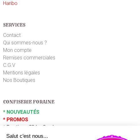
Haribo
Lydia M.
le 23/11/2022
suite à une commande du 18/11/2022
5
/5
Top
SERVICES
Contact
Qui sommes-nous ?
Mon compte
Remises commerciales
C.G.V
Mentions légales
Nos Boutiques
CONFISERIE FORAINE
*
NOUVEAUTÉS
*
PROMOS
*
Boutique 83 La Garde
*
Boutique 83 P
uget sur Argens