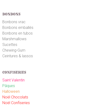
Marina P.
le 03/07/2023
suite à une commande du 27/06/2023
BONBONS
5
/5
Bonbons vrac
Super livraison rapide tout est impeccable
Bonbons emballés
Bonbons en tubos
Florie-Anne B.
le 15/06/2023
suite à une commande du 07/06/2023
Marshmallows
5
/5
Sucettes
Idéal pour l'utilisation simple
Chewing-Gum
Ceintures & lassos
Laetitia C.
le 16/05/2023
suite à une commande du 06/05/2023
5
/5
CONFISERIES
Pas encore essayé très bien
Saint Valentin
Philippe G.
Pâques
le 06/12/2022
suite à une commande du 01/12/2022
5
/5
Halloween
Noël Chocolats
Conforme
Noël Confiseries