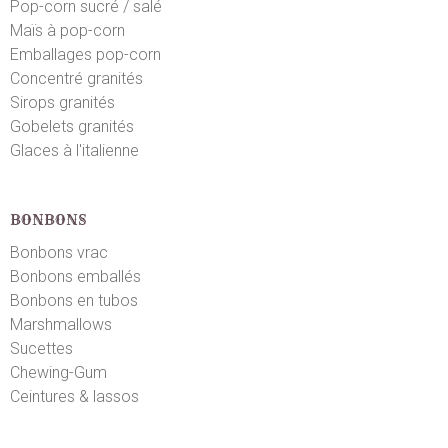
Pop-corn sucré / salé
Maïs à pop-corn
Emballages pop-corn
Concentré granités
Sirops granités
Gobelets granités
Glaces à l'italienne
BONBONS
Bonbons vrac
Bonbons emballés
Bonbons en tubos
Marshmallows
Sucettes
Chewing-Gum
Ceintures & lassos