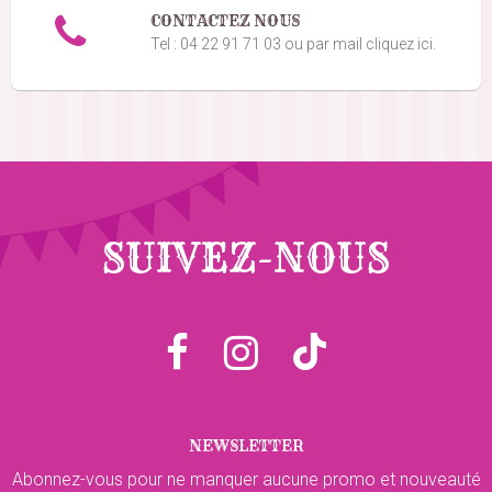
CONTACTEZ NOUS
Bon produit, satisfait
Tel : 04 22 91 71 03 ou par mail cliquez ici.
Anais R.
le 17/06/2026
suite à une commande du 12/06/2026
5
/5
Très pratique et costaud
Herve G.
le 07/06/2026
suite à une commande du 18/05/2026
5
/5
SUIVEZ-NOUS
Delicieux
Eric M.
le 25/05/2026
suite à une commande du 20/05/2026
5
/5
Livraison rapide
NEWSLETTER
Abonnez-vous pour ne manquer aucune promo et nouveauté