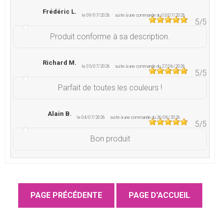
Frédéric L.
le 09/07/2026
suite à une commande du 03/07/2026
5
/5
Produit conforme à sa description.
Richard M.
le 05/07/2026
suite à une commande du 27/06/2026
5
/5
Parfait de toutes les couleurs !
Alain B.
le 04/07/2026
suite à une commande du 26/06/2026
5
/5
Bon produit
Patricia M.
le 30/06/2026
suite à une commande du 24/06/2026
5
/5
Délai de livraison conforme ,marchandise
correspondant à la commande .