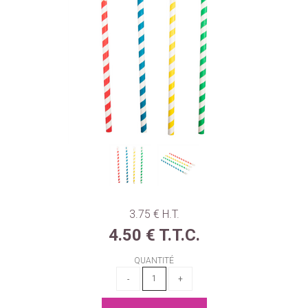
3
.75
€
H.T.
4
.50
€
T.T.C.
QUANTITÉ