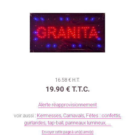
16
.58
€
H.T.
19
.90
€
T.T.C.
Alerte réapprovisionnement
voir aussi :
Kermesses, Carnavals, Fêtes : confettis,
guirlandes, tap-ball, panneaux lumineux, ...
Envoyer cette page à un(e) ami(e)