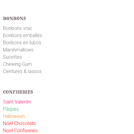
Linda B.
le 16/09/2025
suite à une commande du 16/08/2025
BONBONS
3
/5
Je mets moyen car beaucoup de dragées abimés
Bonbons vrac
Bonbons emballés
Bonbons en tubos
Jacqueline P.
le 12/08/2025
suite à une commande du 06/08/2025
Marshmallows
5
/5
Sucettes
Première fois, que j'acchète ce produit. Déjà goûté,
Chewing-Gum
et satisfaite des dragées au chocolat. Un vrai délcie
Ceintures & lassos
!!
Céline K.
CONFISERIES
le 11/08/2025
suite à une commande du 05/08/2025
5
/5
Saint Valentin
Très bien
Pâques
Halloween
Annie C.
Noël Chocolats
le 29/07/2025
suite à une commande du 21/07/2025
5
/5
Noël Confiseries