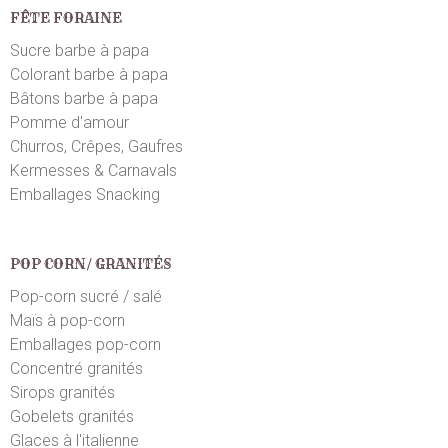
FÊTE FORAINE
j'aime beaucoup ce produit!
Sucre barbe à papa
Colorant barbe à papa
Monique F.
le 24/01/2026
suite à une commande du 17/01/2026
5
/5
Bâtons barbe à papa
Pomme d'amour
Très belles couleurs, le chocolat délicieux
Churros, Crêpes, Gaufres
Kermesses & Carnavals
François S.
le 09/11/2025
suite à une commande du 03/11/2025
Emballages Snacking
5
/5
Très bonnes
POP CORN/ GRANITÉS
Liliane D.
le 01/11/2025
suite à une commande du 24/10/2025
Pop-corn sucré / salé
5
/5
Maïs à pop-corn
Le service client a fait ce qu'il fallait.
Emballages pop-corn
Concentré granités
François S.
Sirops granités
le 27/09/2025
suite à une commande du 19/09/2025
4
/5
Gobelets granités
Bien
Glaces à l'italienne