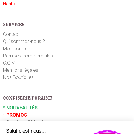
Excellente,bien emballee
Haribo
Auguste G.
le 05/07/2025
suite à une commande du 29/06/2025
5
/5
SERVICES
C pour une communion très bon dragées comme je
Contact
les ai connus, je recommande
Qui sommes-nous ?
Mon compte
Remises commerciales
Didier L.
le 28/06/2025
suite à une commande du 21/06/2025
4
/5
C.G.V
Mentions légales
Beaucoup de dragées abîmée
Nos Boutiques
Gilbert T.
le 24/05/2025
suite à une commande du 18/05/2025
5
/5
CONFISERIE FORAINE
Très très bonne dragée
*
NOUVEAUTÉS
*
PROMOS
Stephanie H.
le 24/05/2025
suite à une commande du 18/05/2025
*
Boutique 83 La Garde
4
/5
*
Boutique 83 P
uget sur Argens
Très bon goût enveloppe sucré un peu dure car un