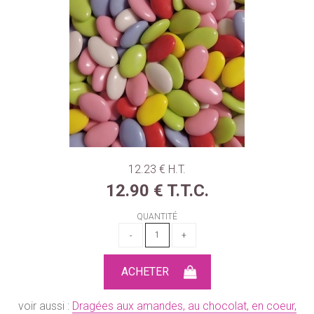
12
.23
€
H.T.
12
.90
€
T.T.C.
QUANTITÉ
voir aussi :
Dragées aux amandes, au chocolat, en coeur,