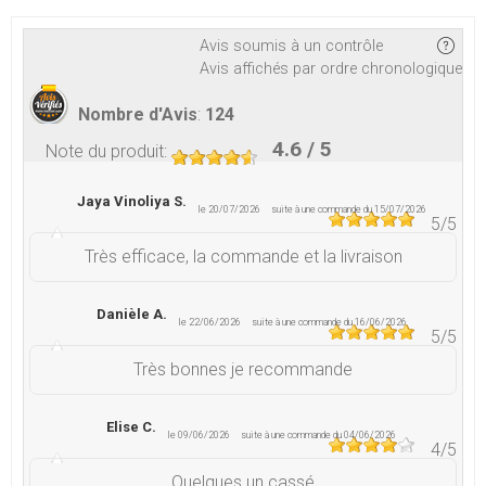
Avis soumis à un contrôle
Avis affichés par ordre chronologique
Nombre d'Avis
:
124
4.6
/ 5
Note du produit
:
Jaya Vinoliya S.
le 20/07/2026
suite à une commande du 15/07/2026
5
/5
Très efficace, la commande et la livraison
Danièle A.
le 22/06/2026
suite à une commande du 16/06/2026
5
/5
Très bonnes je recommande
Elise C.
le 09/06/2026
suite à une commande du 04/06/2026
4
/5
Quelques un cassé