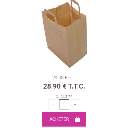
24
.08
€
H.T.
28
.90
€
T.T.C.
QUANTITÉ