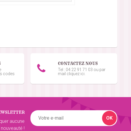
5
/5
5
/5
5
/5
S
CONTACTEZ NOUS
e
Tel : 04 22 91 71 03 ou par
os codes
mail cliquez ici.
5
/5
EWSLETTER
5
/5
OK
quer aucune
 nouveauté !