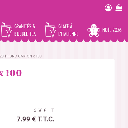
GRANITÉS &
GLACE À
NOËL 2026
BUBBLE TEA
L'ITALIENNE
220 à FOND CARTON x 100
x 100
6
.66
€
H.T.
7
.99
€
T.T.C.