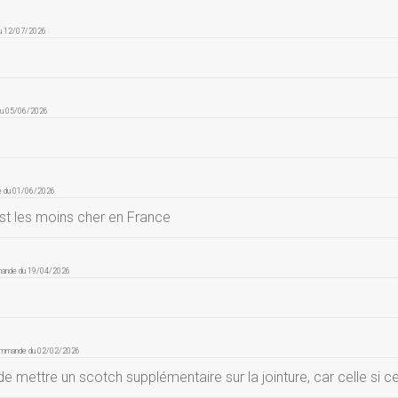
du 12/07/2026
du 05/06/2026
e du 01/06/2026
’est les moins cher en France
mande du 19/04/2026
commande du 02/02/2026
 mettre un scotch supplémentaire sur la jointure, car celle si ce