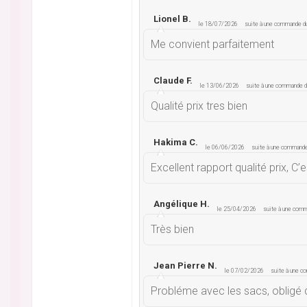
Lionel B.
le 18/07/2026
suite à une commande 
Me convient parfaitement
Claude F.
le 13/06/2026
suite à une commande 
Qualité prix tres bien
Hakima C.
le 06/06/2026
suite à une command
Excellent rapport qualité prix, C
Angélique H.
le 25/04/2026
suite à une com
Très bien
Jean Pierre N.
le 07/02/2026
suite à une 
Probléme avec les sacs, obligé de