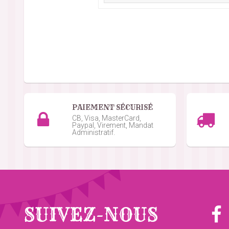
Jean Yves L.
le 03/01/2026
suite à une com
Très bien
Bertrand W.
le 26/10/2025
suite à une comma
Parfait, produit de bonne qualité !
PAIEMENT SÉCURISÉ
Ange K.
le 11/10/2025
suite à une commande du
CB, Visa, MasterCard,
Paypal, Virement, Mandat
Sachets très jolis
Administratif.
Pierre B.
le 29/09/2025
suite à une commande 
Très bien
Eric Z.
le 21/09/2025
suite à une commande du 
SUIVEZ-NOUS
Très bon rapport qualité-prix