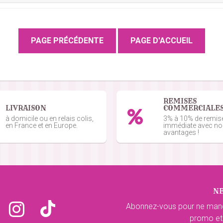
mande du 27/12/2025
nde du 20/10/2025
 prix très correct .
REMISES
LIVRAISON
COMMERCIALE
 04/10/2025
à domicile ou en relais colis,
3% à 10% de remis
en France et en Europe.
immédiate avec n
avantages !
du 22/09/2025
N
15/09/2025
Abonnez-vous pour ne man
promo et