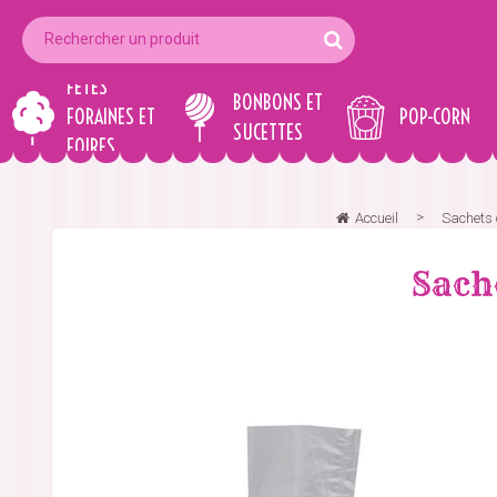
FÊTES
BONBONS ET
FORAINES ET
POP-CORN
SUCETTES
FOIRES
Accueil
Sachets c
Sach