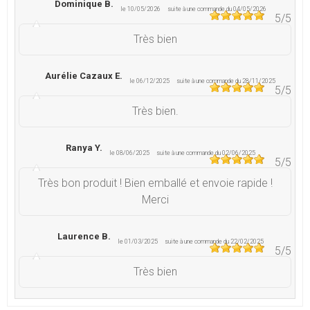
Dominique B.
le 10/05/2026
suite à une commande du 04/05/2026
5
/5
Très bien
Aurélie Cazaux E.
le 06/12/2025
suite à une commande du 28/11/2025
5
/5
Très bien.
Ranya Y.
le 08/06/2025
suite à une commande du 02/06/2025
5
/5
Très bon produit ! Bien emballé et envoie rapide !
Merci
Laurence B.
le 01/03/2025
suite à une commande du 22/02/2025
5
/5
Très bien
Hervé P.