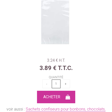
3
.24
€
H.T.
3
.89
€
T.T.C.
QUANTITÉ
voir aussi :
Sachets confiseurs pour bonbons, chocolats,