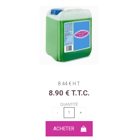
8
.44
€
H.T.
8
.90
€
T.T.C.
QUANTITÉ