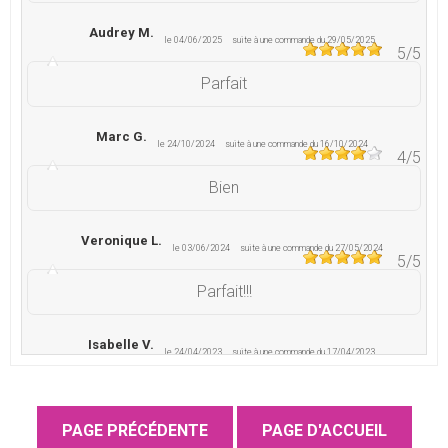
Audrey M.
le 04/06/2025
suite à une commande du 29/05/2025
5
/5
Parfait
Marc G.
le 24/10/2024
suite à une commande du 16/10/2024
4
/5
Bien
Veronique L.
le 03/06/2024
suite à une commande du 27/05/2024
5
/5
Parfait!!!
Isabelle V.
le 24/04/2023
suite à une commande du 17/04/2023
5
/5
Très bien, conforme à mes attentes, je recommande
!