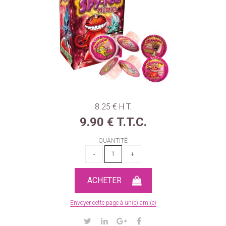
8
.25
€
H.T.
9
.90
€
T.T.C.
QUANTITÉ
Envoyer cette page à un(e) ami(e)