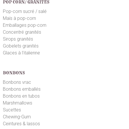
POP CORN/ GRANITÉS
Jennifer N.
Pop-corn sucré / salé
le 11/06/2017
suite à une commande du 06/06/2017
5
/5
Maïs à pop-corn
Super
Emballages pop-corn
Concentré granités
Sirops granités
Julie F.
le 13/03/2017
suite à une commande du 07/03/2017
3
/5
Gobelets granités
Glaces à l'italienne
Moyen
BONBONS
Bonbons vrac
Bonbons emballés
Bonbons en tubos
Marshmallows
Sucettes
Chewing-Gum
Ceintures & lassos