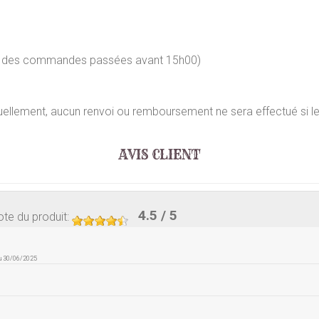
our des commandes passées avant 15h00)
uellement, aucun renvoi ou remboursement ne sera effectué si l
AVIS CLIENT
4.5
/ 5
te du produit
:
du 30/06/2025