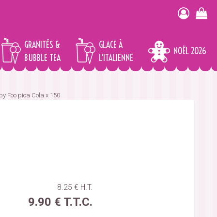
GRANITÉS &
GLACE À
NOËL 2026
BUBBLE TEA
L'ITALIENNE
py Foo pica Cola x 150
8
.25
€
H.T.
9
.90
€
T.T.C.