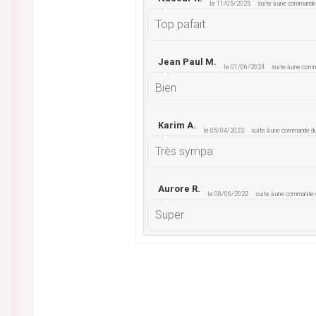
le 11/05/2025
suite à une command
Top pafait
Jean Paul M.
le 01/06/2024
suite à une co
Bien
Karim A.
le 05/04/2023
suite à une commande 
Très sympa
Aurore R.
le 08/06/2022
suite à une commande
Super
Sophan S.
le 27/04/2022
suite à une command
Le produit commandé n'est pas du
Melissa H.