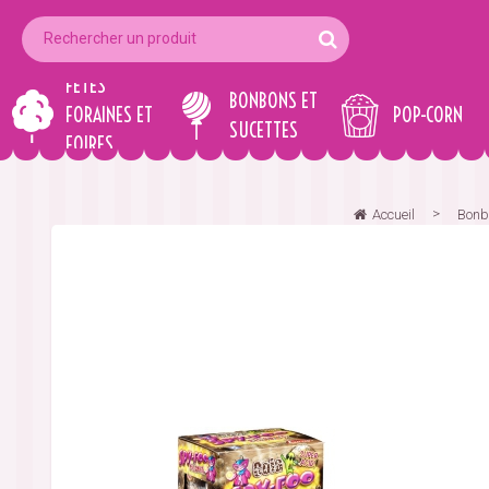
FÊTES
BONBONS ET
FORAINES ET
POP-CORN
SUCETTES
FOIRES
Accueil
Bonbo