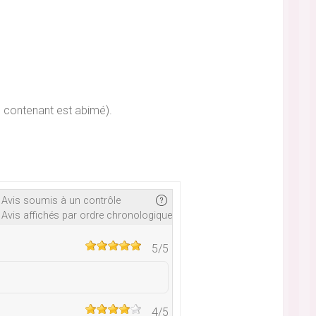
e contenant est abimé).
Avis soumis à un contrôle
Avis affichés par ordre chronologique
5
/5
4
/5