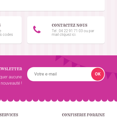
5
/5
S
CONTACTEZ NOUS
e
Tel : 04 22 91 71 03 ou par
os codes
mail cliquez ici.
5
/5
EWSLETTER
5
/5
OK
quer aucune
 nouveauté !
5
/5
SERVICES
CONFISERIE FORAINE
5
/5