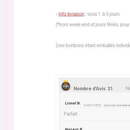
-
Info livraison
:
sous 1 à 3 jours.
(*hors week-end et jours fériés, p
(ces bonbons étant emballés individ
No
Nombre d'Avis
:
21
Lionel B.
le 06/07/2025
suite à une commande 
Parfait
Naceur R.