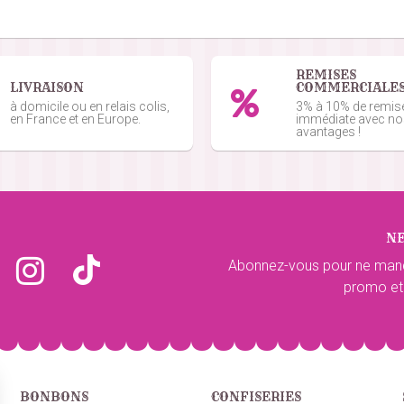
de du 07/11/2021
REMISES
LIVRAISON
COMMERCIALE
de du 07/10/2021
à domicile ou en relais colis,
3% à 10% de remis
té/Prix
en France et en Europe.
immédiate avec n
avantages !
 29/09/2021
N
du 06/09/2021
Abonnez-vous pour ne man
promo et
e du 13/07/2021
BONBONS
CONFISERIES