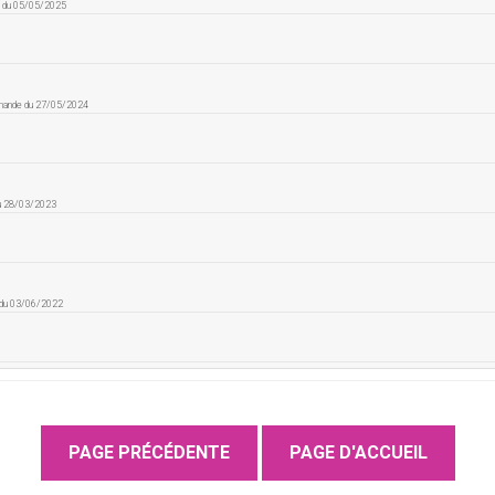
e du 05/05/2025
mmande du 27/05/2024
du 28/03/2023
 du 03/06/2022
e du 22/04/2022
 tout acide, c'est juste de la poudre sucrée..