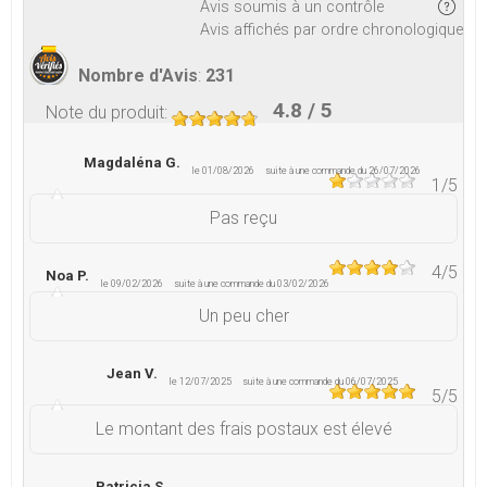
Avis soumis à un contrôle
Avis affichés par ordre chronologique
Nombre d'Avis
:
231
4.8
/ 5
Note du produit
:
Magdaléna G.
le 01/08/2026
suite à une commande du 26/07/2026
1
/5
Pas reçu
4
/5
Noa P.
le 09/02/2026
suite à une commande du 03/02/2026
Un peu cher
Jean V.
le 12/07/2025
suite à une commande du 06/07/2025
5
/5
Le montant des frais postaux est élevé
Patricia S.