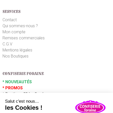
Patrick F.
le 24/08/2022
suite à une commande du 18/08/2022
5
/5
SERVICES
Ras!
Contact
Qui sommes-nous ?
Marion D.
Mon compte
le 01/08/2022
suite à une commande du 26/07/2022
5
/5
Remises commerciales
Parfait !
C.G.V
Mentions légales
Nos Boutiques
Louis-Alexandre P.
le 12/07/2022
suite à une commande du 07/07/2022
5
/5
RAS.
CONFISERIE FORAINE
*
NOUVEAUTÉS
Treclun M.
le 05/07/2022
suite à une commande du 28/06/2022
*
PROMOS
5
/5
*
Boutique 83 La Garde
Pas encore goûté
*
Boutique 83 P
uget sur Argens
Partenaires :
Katia G.
le 22/06/2022
suite à une commande du 31/05/2022
Plaza Grossiste