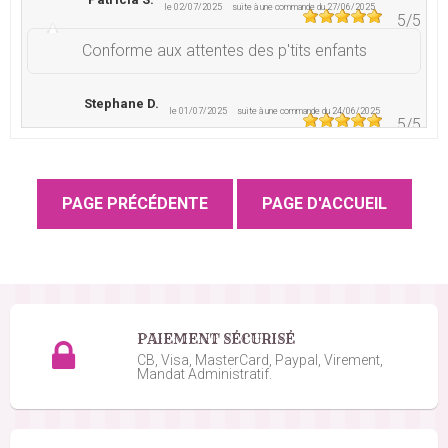
le 02/07/2025
suite à une commande du 27/06/2025
5
/5
Conforme aux attentes des p'tits enfants
Stephane D.
le 01/07/2025
suite à une commande du 24/06/2025
5
/5
RAS bon
Olivier O.
le 16/02/2025
suite à une commande du 10/02/2025
5
/5
Toujours aussi bon
Frederic V.
le 27/11/2024
suite à une commande du 20/11/2024
5
/5
PAIEMENT SÉCURISÉ
CB, Visa, MasterCard, Paypal, Virement,
Très bien, conforme à mes attentes, je recommande
Mandat Administratif.
!
Tiffany B.
le 17/09/2024
suite à une commande du 10/09/2024