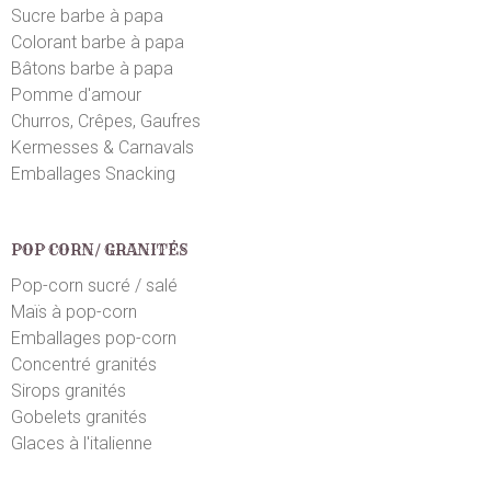
Sucre barbe à papa
Bon.
Colorant barbe à papa
Bâtons barbe à papa
Marie D.
Pomme d'amour
le 09/07/2023
suite à une commande du 30/06/2023
5
/5
Churros, Crêpes, Gaufres
Bonbons de qualité
Kermesses & Carnavals
Emballages Snacking
Cinthya G.
le 07/02/2023
suite à une commande du 02/02/2023
4
/5
POP CORN/ GRANITÉS
Produit bien arrivé je m'attendais à un peu plus gros...
Pop-corn sucré / salé
Maïs à pop-corn
Benoit C.
le 02/01/2023
suite à une commande du 28/12/2022
Emballages pop-corn
5
/5
Concentré granités
Très bon
Sirops granités
Gobelets granités
Lydie D.
le 31/12/2022
suite à une commande du 18/12/2022
Glaces à l'italienne
5
/5
Parfait