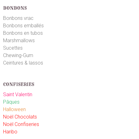
BONBONS
Loic B.
Bonbons vrac
le 29/11/2022
suite à une commande du 22/11/2022
5
/5
Bonbons emballés
Les enfants adorent
Bonbons en tubos
Marshmallows
Valerie C.
Sucettes
le 05/10/2022
suite à une commande du 29/09/2022
5
/5
Chewing-Gum
Ceintures & lassos
Produit en bonne état
Rozenn P.
le 29/09/2022
suite à une commande du 23/09/2022
CONFISERIES
5
/5
Saint Valentin
Que du bonheur
Pâques
Halloween
Mikael M.
le 29/08/2022
suite à une commande du 24/08/2022
Noël Chocolats
4
/5
Noël Confiseries
Très bon.
Haribo