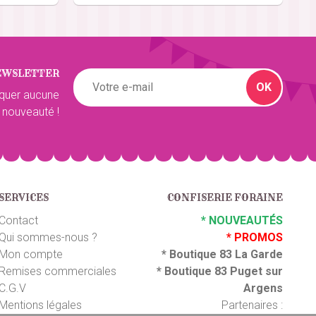
5
/5
EWSLETTER
5
/5
OK
quer aucune
 nouveauté !
SERVICES
CONFISERIE FORAINE
Contact
*
NOUVEAUTÉS
Qui sommes-nous ?
*
PROMOS
Mon compte
*
Boutique 83 La Garde
Remises commerciales
*
Boutique 83 P
uget sur
C.G.V
Argens
Mentions légales
Partenaires :