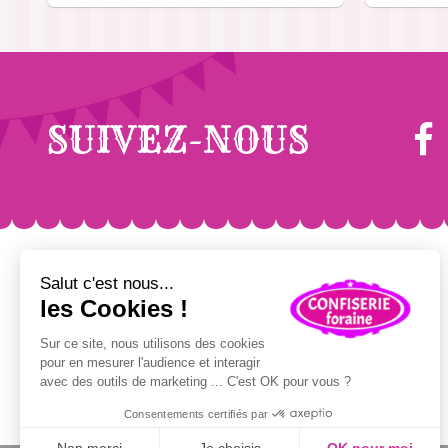
Karine D.
le 21/10/2024
suite à une commande 
Emballage individuel et dans une
Marine S.
le 09/10/2024
suite à une commande
SUIVEZ-NOUS
Super sympa pour halloween
FÊTE FORAINE
POP CORN/ GRANITÉS
Sucre barbe à papa
Pop-corn sucré / salé
Colorant barbe à papa
Maïs à pop-corn
Bâtons barbe à papa
Emballages pop-corn
Pomme d'amour
Concentré granités
Churros, Crêpes, Gaufres
Sirops granités
Kermesses & Carnavals
Gobelets granités