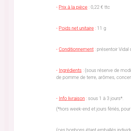
-
Prix à la pièce
:
0,22 € ttc
-
Poids net unitaire
:
11 g
-
Conditionnement
:
présentoir Vidal 
-
Ingrédients
:
(sous réserve de modifi
de pomme de terre, arômes, concentré
-
Info livraison
:
sous 1 à 3 jours*.
(*hors week-end et jours fériés, p
(ces bonbons étant emballés individ