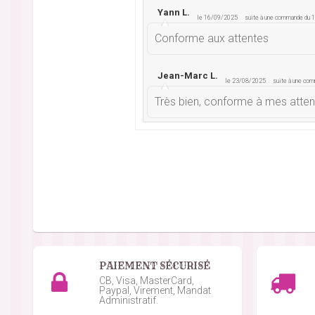
Yann L.
le 16/09/2025
suite à une commande du
Conforme aux attentes
Jean-Marc L.
le 23/08/2025
suite à une co
Très bien, conforme à mes atte
Stephane D.
le 01/07/2025
suite à une comm
RAS bon
Alexis P.
le 15/06/2025
suite à une commande d
Trés bien
PAIEMENT SÉCURISÉ
Dimitri M.
le 15/02/2025
suite à une command
CB, Visa, MasterCard,
Paypal, Virement, Mandat
J'adore trop bon
Administratif.