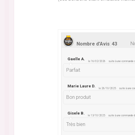
No
Nombre d'Avis
:
43
Gaelle A.
le 16/02/2026
suite à une commande
Parfait
Marie Laure D.
le 26/10/2025
suite à une 
Bon produit
Gisele B.
le 13/10/2025
suite à une commande 
Très bien