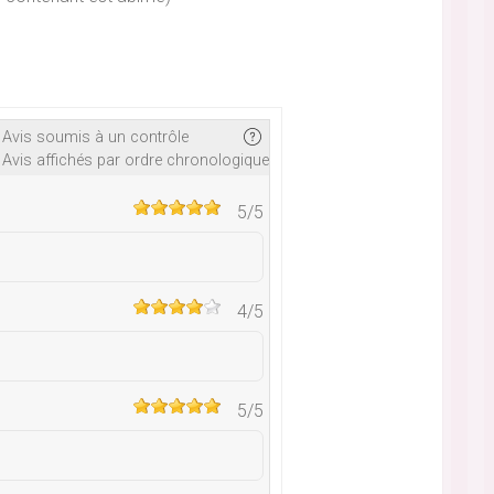
Avis soumis à un contrôle
Avis affichés par ordre chronologique
5
/5
4
/5
5
/5