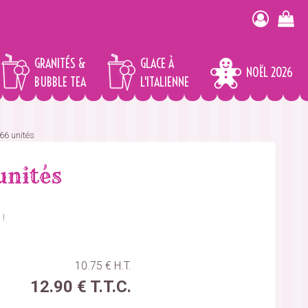
GRANITÉS &
GLACE À
NOËL 2026
BUBBLE TEA
L'ITALIENNE
66 unités
unités
!
10
.75
€
H.T.
12
.90
€
T.T.C.