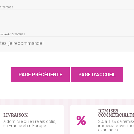
 11/09/2025
mmande du 15/08/2025
ntes, je recommande !
ande du 24/06/2025
u 09/06/2025
REMISES
LIVRAISON
COMMERCIALE
e du 10/02/2025
à domicile ou en relais colis,
3% à 10% de remis
en France et en Europe.
immédiate avec n
avantages !