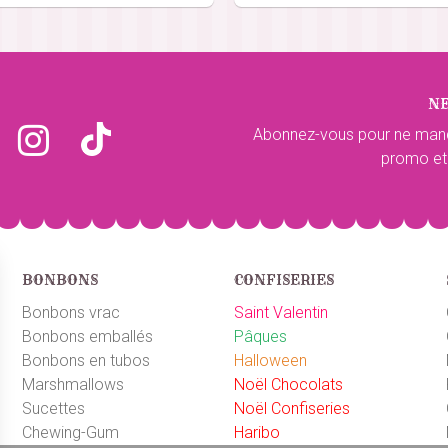
du 14/10/2024
 boite
N
 du 03/10/2024
Abonnez-vous pour ne man
promo et
BONBONS
CONFISERIES
Bonbons vrac
Saint Valentin
Bonbons emballés
Pâques
Bonbons en tubos
Halloween
Marshmallows
Noël Chocolats
Sucettes
Noël Confiseries
Chewing-Gum
Haribo