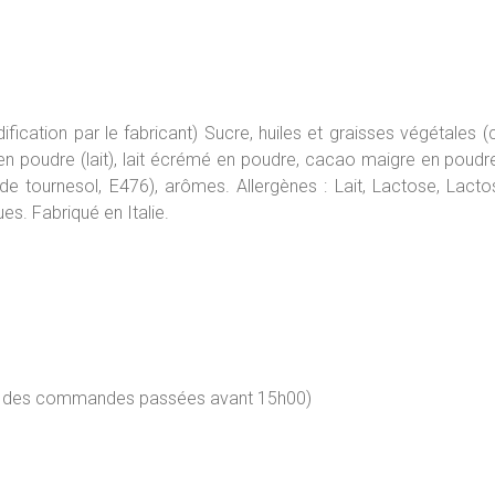
ication par le fabricant) Sucre, huiles et graisses végétales (
 poudre (lait), lait écrémé en poudre, cacao maigre en poudre, 
e de tournesol, E476), arômes. Allergènes : Lait, Lactose, Lact
es. Fabriqué en Italie.
our des commandes passées avant 15h00)