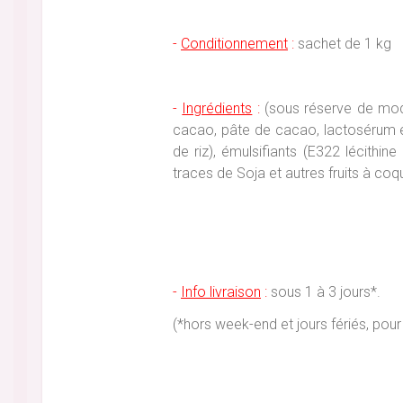
-
Conditionnement
:
sachet de 1 kg
-
Ingrédients
:
(sous réserve de modif
cacao, pâte de cacao, lactosérum en
de riz), émulsifiants (E322 lécithin
traces de Soja et autres fruits à coqu
-
Info livraison
:
sous 1 à 3 jours*.
(*hors week-end et jours fériés, p