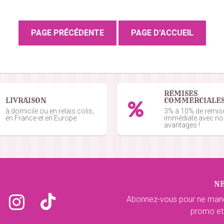
REMISES
LIVRAISON
COMMERCIALE
à domicile ou en relais colis,
3% à 10% de remis
en France et en Europe.
immédiate avec n
avantages !
N
Abonnez-vous pour ne man
promo et