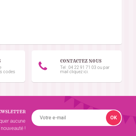
S
CONTACTEZ NOUS
e
Tel : 04 22 91 71 03 ou par
os codes
mail cliquez ici.
EWSLETTER
OK
quer aucune
 nouveauté !