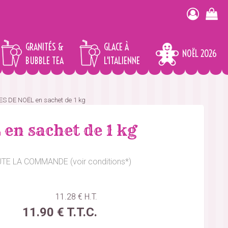
GRANITÉS &
GLACE À
NOËL 2026
BUBBLE TEA
L'ITALIENNE
S DE NOËL en sachet de 1 kg
n sachet de 1 kg
OUTE LA COMMANDE (voir conditions*)
11
.28
€
H.T.
11
.90
€
T.T.C.