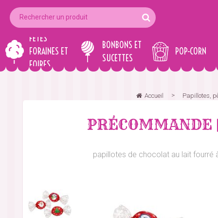
FÊTES
BONBONS ET
FORAINES ET
POP-CORN
SUCETTES
FOIRES
Accueil
Papillotes, pè
PRÉCOMMANDE | P
papillotes de chocolat au lait fou