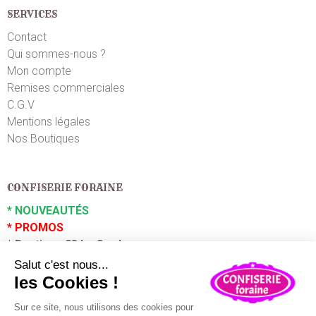
SERVICES
Contact
Qui sommes-nous ?
Mon compte
Remises commerciales
C.G.V
Mentions légales
Nos Boutiques
CONFISERIE FORAINE
*
NOUVEAUTÉS
*
PROMOS
*
Boutique 83 La Garde
*
Boutique 83 P
uget sur Argens
Partenaires :
Plaza Grossiste
En poursuivant votre navigation sur ce site, vous acceptez