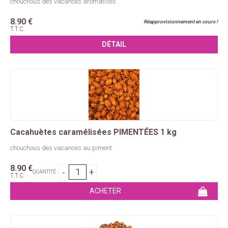
chouchous des vacances aromatisés
8
.90
€
Réapprovisionnement en cours !
T.T.C.
Cacahuètes caramélisées PIMENTÉES 1 kg
chouchous des vacances au piment
8
.90
€
QUANTITÉ
T.T.C.