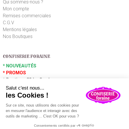
Qui sommes-nous ?
Mon compte
Remises commerciales
C.G.V
Mentions légales
Nos Boutiques
CONFISERIE FORAINE
*
NOUVEAUTÉS
*
PROMOS
*
Boutique 83 La Garde
*
Boutique 83 P
uget sur Argens
Partenaires :
Plaza Grossiste
En poursuivant votre navigation sur ce site, vous acceptez
l'utilisation de cookies à des fins statistiques et
commerciales.