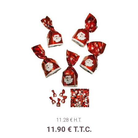
11
.28
€
H.T.
11
.90
€
T.T.C.