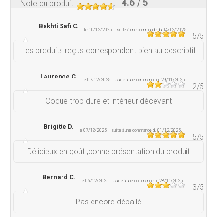
4.6
/ 5
Note du produit
:
Bakhti Safi C.
le 10/12/2025
suite à une commande du 04/12/2025
5
/5
Les produits reçus correspondent bien au descriptif
Laurence C.
le 07/12/2025
suite à une commande du 29/11/2025
2
/5
Coque trop dure et intérieur décevant
Brigitte D.
le 07/12/2025
suite à une commande du 01/12/2025
5
/5
Délicieux en goût ,bonne présentation du produit
Bernard C.
le 06/12/2025
suite à une commande du 28/11/2025
3
/5
Pas encore déballé