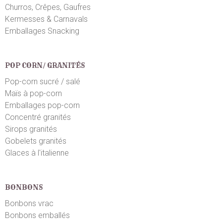
Au top, visuel, poid et gout
Churros, Crêpes, Gaufres
Kermesses & Carnavals
Emballages Snacking
POP CORN/ GRANITÉS
Pop-corn sucré / salé
Maïs à pop-corn
Emballages pop-corn
Concentré granités
Sirops granités
Gobelets granités
Glaces à l'italienne
BONBONS
Bonbons vrac
Bonbons emballés